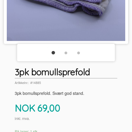
3pk bomullsprefold
Artikkelnr.:
#14885
3pk bomullsprefold. Svært god stand.
Pris
NOK
69,00
inkl. mva.
På lager: 1 stk.