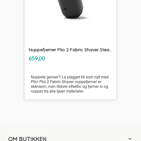
Nuppefjerner Pilo 2 Fabric Shaver Steamery
inkl.
Pris
659,00
mva.
Nuppete genser? La plagget bli som nytt med
Pilo! Pilo 2 Fabric Shaver nuppefjerner er
skånsom, men likevel effektiv, og fjerner lo og
nupper fra alle typer materialer.
OM BUTIKKEN