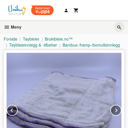
Gå
til
innholdet
Meny
Forside
Tøybleier
Bruktbleie.no™
Tøybleieinnlegg & -tilbehør
Bambus-/hamp-/bomullsinnlegg
Prev
Ne