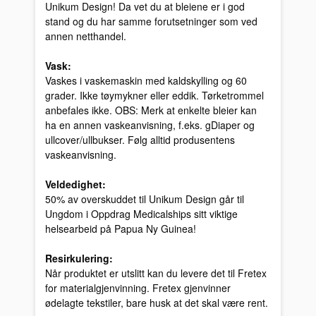
Unikum Design! Da vet du at bleiene er i god
stand og du har samme forutsetninger som ved
annen netthandel.
Vask:
Vaskes i vaskemaskin med kaldskylling og 60
grader. Ikke tøymykner eller eddik. Tørketrommel
anbefales ikke. OBS: Merk at enkelte bleier kan
ha en annen vaskeanvisning, f.eks. gDiaper og
ullcover/ullbukser. Følg alltid produsentens
vaskeanvisning.
Veldedighet:
50% av overskuddet til Unikum Design går til
Ungdom i Oppdrag Medicalships sitt viktige
helsearbeid på Papua Ny Guinea!
Resirkulering:
Når produktet er utslitt kan du levere det til Fretex
for materialgjenvinning. Fretex gjenvinner
ødelagte tekstiler, bare husk at det skal være rent.