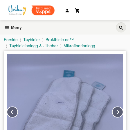
Gå
til
innholdet
Meny
Forside
Tøybleier
Bruktbleie.no™
Tøybleieinnlegg & -tilbehør
Mikrofiberinnlegg
Prev
Ne