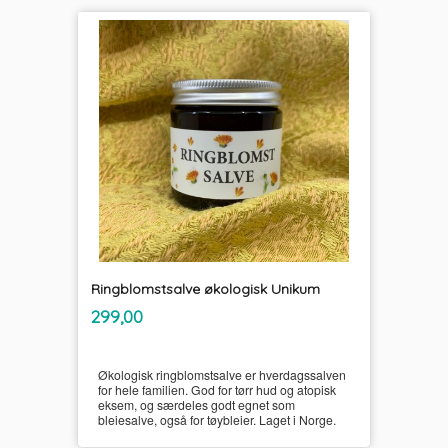
Ringblomstsalve økologisk Unikum
inkl.
Pris
299,00
mva.
Økologisk ringblomstsalve er hverdagssalven
for hele familien. God for tørr hud og atopisk
eksem, og særdeles godt egnet som
bleiesalve, også for tøybleier. Laget i Norge.