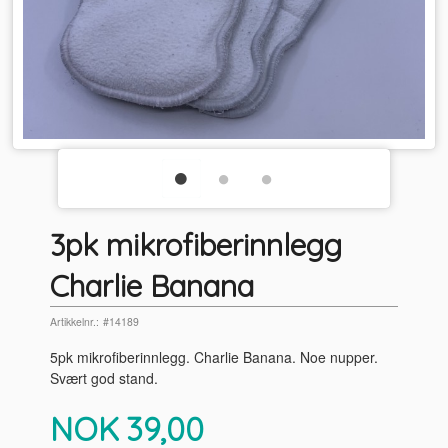
3pk mikrofiberinnlegg
Charlie Banana
Artikkelnr.:
#14189
5pk mikrofiberinnlegg. Charlie Banana. Noe nupper.
Svært god stand.
Pris
NOK
39,00