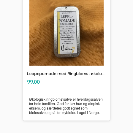
Leppepomade med Ringblomst økologisk
inkl.
Pris
99,00
mva.
Økologisk ringblomstsalve er hverdagssalven
for hele familien. God for tørr hud og atopisk
eksem, og særdeles godt egnet som
bleiesalve, også for tøybleier. Laget i Norge.