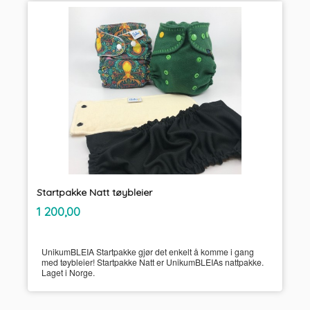
Startpakke Natt tøybleier
inkl.
Pris
1 200,00
mva.
UnikumBLEIA Startpakke gjør det enkelt å komme i gang
med tøybleier! Startpakke Natt er UnikumBLEIAs nattpakke.
Laget i Norge.