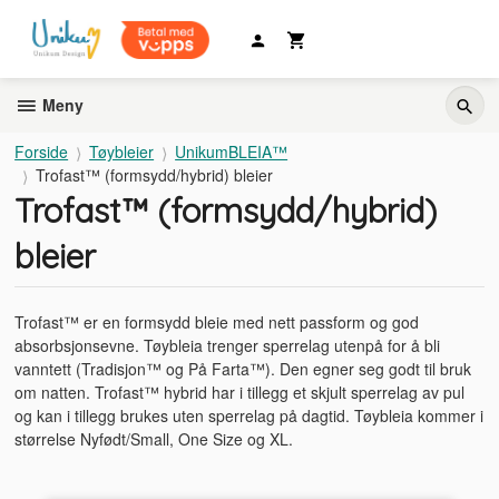
Gå
til
innholdet
Meny
Forside
Tøybleier
UnikumBLEIA™
Trofast™ (formsydd/hybrid) bleier
Trofast™ (formsydd/hybrid)
bleier
Trofast™ er en formsydd bleie med nett passform og god
absorbsjonsevne. Tøybleia trenger sperrelag utenpå for å bli
vanntett (Tradisjon™ og På Farta™). Den egner seg godt til bruk
om natten. Trofast™ hybrid har i tillegg et skjult sperrelag av pul
og kan i tillegg brukes uten sperrelag på dagtid. Tøybleia kommer i
størrelse Nyfødt/Small, One Size og XL.