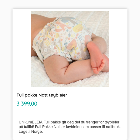
Full pakke Natt tøybleier
inkl.
Pris
3 399,00
mva.
UnikumBLEIA Full pakke gir deg det du trenger for tøybleier
på fulltid! Full Pakke Natt er tøybleier som passer til nattbruk.
Laget i Norge.