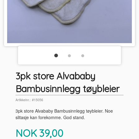
3pk store Alvababy
Bambusinnlegg tøybleier
Artikkelnr.:
#15056
3pk store Alvababy Bambusinnlegg tøybleier. Noe
slitasje kan forekomme. God stand.
Pris
NOK
39,00