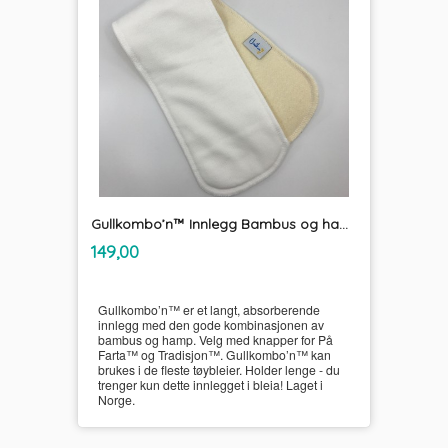
Gullkombo’n™ Innlegg Bambus og hamp UnikumBLEIA
inkl.
Pris
149,00
mva.
Gullkombo’n™ er et langt, absorberende
innlegg med den gode kombinasjonen av
bambus og hamp. Velg med knapper for På
Farta™ og Tradisjon™. Gullkombo’n™ kan
brukes i de fleste tøybleier. Holder lenge - du
trenger kun dette innlegget i bleia! Laget i
Norge.