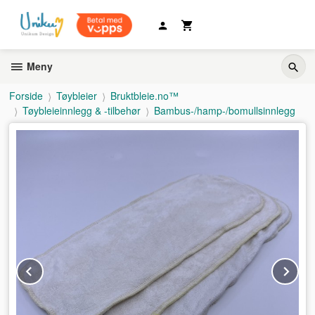
Gå
til
innholdet
Meny
Forside
Tøybleier
Bruktbleie.no™
Tøybleieinnlegg & -tilbehør
Bambus-/hamp-/bomullsinnlegg
Prev
Ne