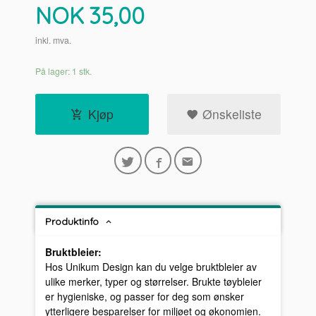
Pris
NOK
35,00
inkl. mva.
På lager: 1 stk.
Kjøp
Ønskeliste
Produktinfo
Bruktbleier:
Hos Unikum Design kan du velge bruktbleier av
ulike merker, typer og størrelser. Brukte tøybleier
er hygieniske, og passer for deg som ønsker
ytterligere besparelser for miljøet og økonomien.