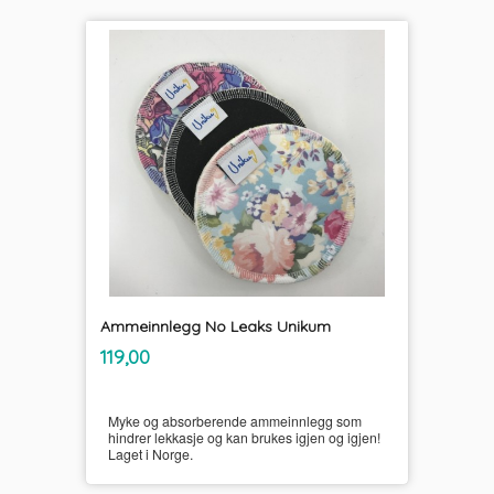
Ammeinnlegg No Leaks Unikum
inkl.
Pris
119,00
mva.
Myke og absorberende ammeinnlegg som
hindrer lekkasje og kan brukes igjen og igjen!
Laget i Norge.