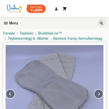
Gå
til
innholdet
Meny
Forside
Tøybleier
Bruktbleie.no™
Tøybleieinnlegg & -tilbehør
Bambus-/hamp-/bomullsinnlegg
Prev
Ne