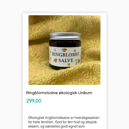
Ringblomstsalve økologisk Unikum
inkl.
Pris
299,00
mva.
Økologisk ringblomstsalve er hverdagssalven
for hele familien. God for tørr hud og atopisk
eksem, og særdeles godt egnet som