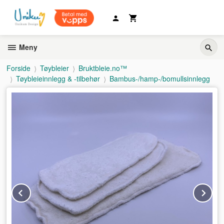
Gå
til
innholdet
Meny
Forside
Tøybleier
Bruktbleie.no™
Tøybleieinnlegg & -tilbehør
Bambus-/hamp-/bomullsinnlegg
Prev
Ne