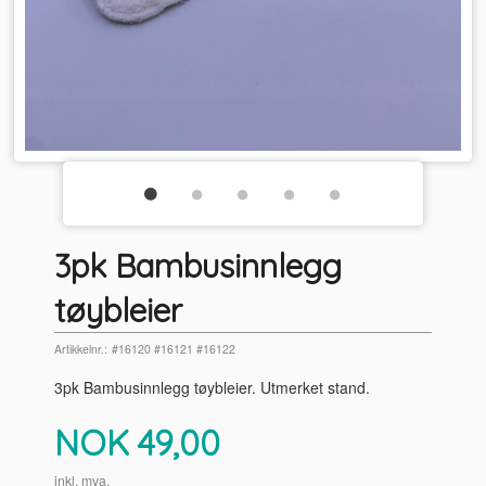
3pk Bambusinnlegg
tøybleier
Artikkelnr.:
#16120 #16121 #16122
3pk Bambusinnlegg tøybleier. Utmerket stand.
Pris
NOK
49,00
inkl. mva.