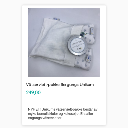
Våtserviett-pakke flergangs Unikum
inkl.
Pris
249,00
mva.
NYHET! Unikums våtserviett-pakke består av
myke bomullskluter og kokosolje. Erstatter
engangs våtservietter!