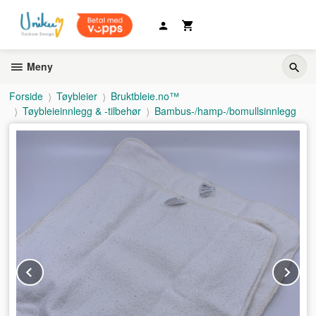
Gå
til
innholdet
Meny
Forside
Tøybleier
Bruktbleie.no™
Tøybleieinnlegg & -tilbehør
Bambus-/hamp-/bomullsinnlegg
Prev
Ne