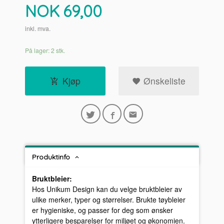
Pris
NOK
69,00
inkl. mva.
På lager: 2 stk.
Kjøp
Ønskeliste
Produktinfo
Bruktbleier:
Hos Unikum Design kan du velge bruktbleier av
ulike merker, typer og størrelser. Brukte tøybleier
er hygieniske, og passer for deg som ønsker
ytterligere besparelser for miljøet og økonomien.