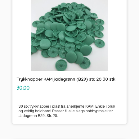
Trykknapper KAM jadegrønn (B29) str. 20 30 stk
inkl.
Pris
30,00
mva.
30 stk trykknapper i plast fra anerkjente KAM. Enkle i bruk
og veldig holdbare! Passer til alle slags hobbyprosjekter.
Jadegrønn B29. Str. 20.