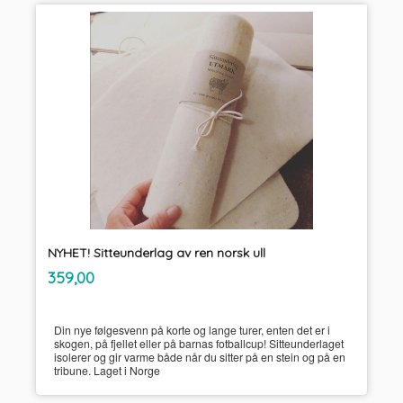
NYHET! Sitteunderlag av ren norsk ull
inkl.
Pris
359,00
mva.
Din nye følgesvenn på korte og lange turer, enten det er i
skogen, på fjellet eller på barnas fotballcup! Sitteunderlaget
isolerer og gir varme både når du sitter på en stein og på en
tribune. Laget i Norge