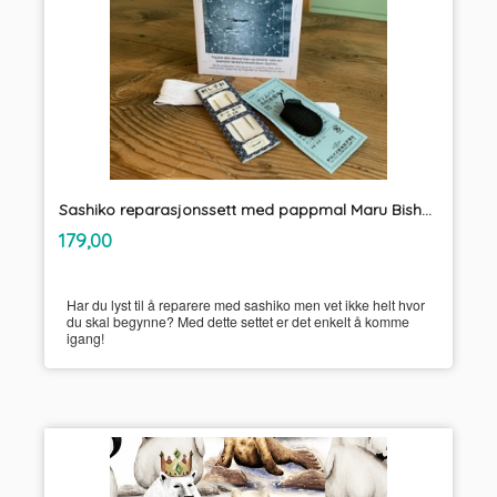
Sashiko reparasjonssett med pappmal Maru Bishamon
inkl.
Pris
179,00
mva.
Har du lyst til å reparere med sashiko men vet ikke helt hvor
du skal begynne? Med dette settet er det enkelt å komme
igang!