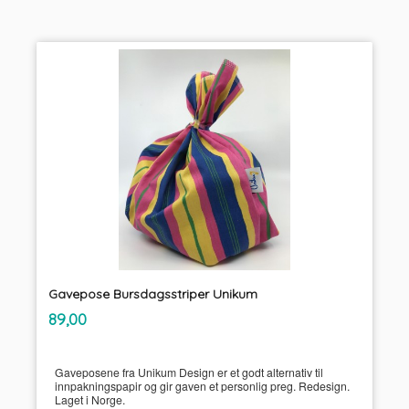
Gavepose Bursdagsstriper Unikum
inkl.
Pris
89,00
mva.
Gaveposene fra Unikum Design er et godt alternativ til
innpakningspapir og gir gaven et personlig preg. Redesign.
Laget i Norge.