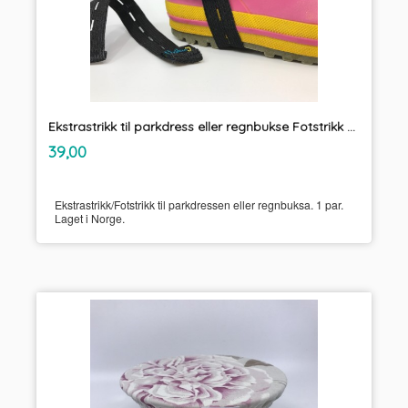
Ekstrastrikk til parkdress eller regnbukse Fotstrikk Unikum
inkl.
Pris
39,00
mva.
Ekstrastrikk/Fotstrikk til parkdressen eller regnbuksa. 1 par.
Laget i Norge.