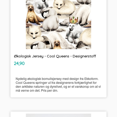
Økologisk Jersey - Cool Queens - Designerstoff
inkl.
Pris
24,90
mva.
Nydelig økologisk bomullsjersey med design fra Ekkoform.
Cool Queens springer ut fra designerens forkjærlighet for
den arktiske naturen og dyrelivet, og er et varskorop om at vi
må verne om det. Pris per dm.