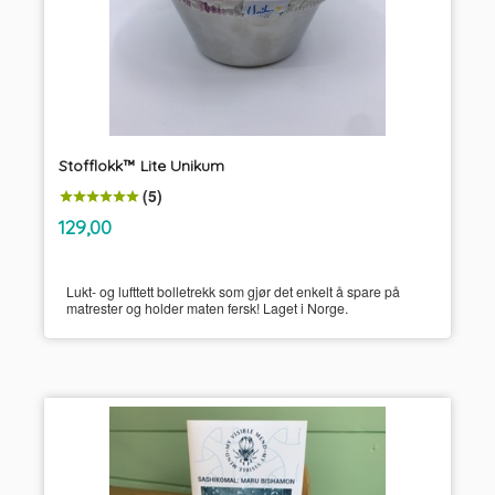
Stofflokk™ Lite Unikum
(5)
inkl.
Pris
129,00
mva.
Lukt- og lufttett bolletrekk som gjør det enkelt å spare på
matrester og holder maten fersk! Laget i Norge.