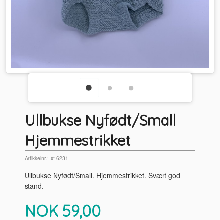
Ullbukse Nyfødt/Small
Hjemmestrikket
Artikkelnr.:
#16231
Ullbukse Nyfødt/Small. Hjemmestrikket. Svært god
stand.
Pris
NOK
59,00