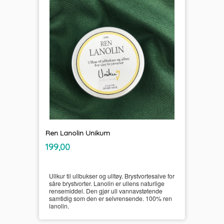
Ren Lanolin Unikum
inkl.
Pris
199,00
mva.
Ullkur til ullbukser og ulltøy. Brystvortesalve for
såre brystvorter. Lanolin er ullens naturlige
rensemiddel. Den gjør ull vannavstøtende
samtidig som den er selvrensende. 100% ren
lanolin.