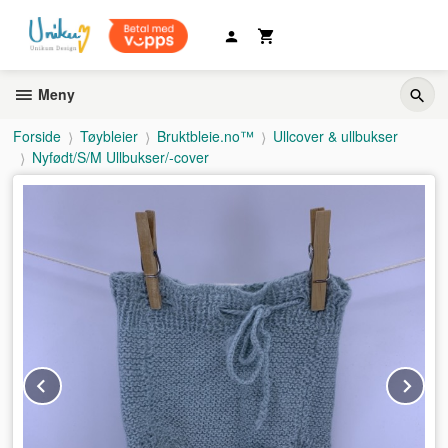
Gå
til
innholdet
Meny
Forside
Tøybleier
Bruktbleie.no™
Ullcover & ullbukser
Nyfødt/S/M Ullbukser/-cover
Prev
Ne