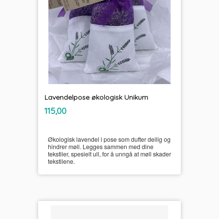
Lavendelpose økologisk Unikum
inkl.
Pris
115,00
mva.
Økologisk lavendel i pose som dufter deilig og
hindrer møll. Legges sammen med dine
tekstiler, spesielt ull, for å unngå at møll skader
tekstilene.