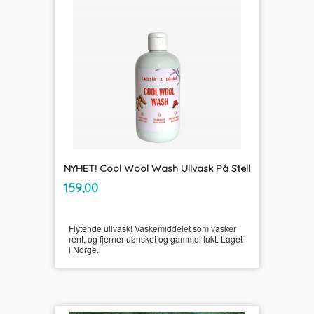
NYHET! Cool Wool Wash Ullvask På Stell
inkl.
Pris
159,00
mva.
Flytende ullvask! Vaskemiddelet som vasker
rent, og fjerner uønsket og gammel lukt. Laget
i Norge.