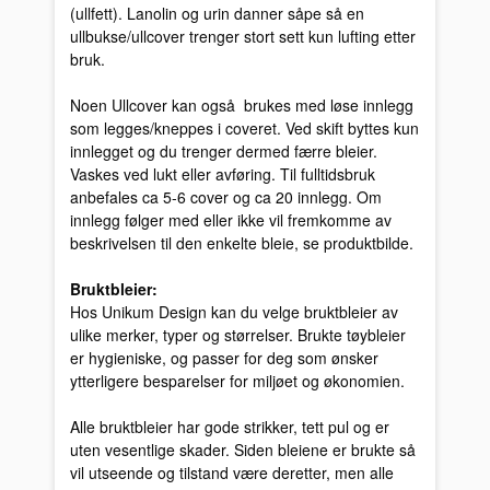
(ullfett). Lanolin og urin danner såpe så en
ullbukse/ullcover trenger stort sett kun lufting etter
bruk.
Noen Ullcover kan også brukes med løse innlegg
som legges/kneppes i coveret. Ved skift byttes kun
innlegget og du trenger dermed færre bleier.
Vaskes ved lukt eller avføring. Til fulltidsbruk
anbefales ca 5-6 cover og ca 20 innlegg. Om
innlegg følger med eller ikke vil fremkomme av
beskrivelsen til den enkelte bleie, se produktbilde.
Bruktbleier:
Hos Unikum Design kan du velge bruktbleier av
ulike merker, typer og størrelser. Brukte tøybleier
er hygieniske, og passer for deg som ønsker
ytterligere besparelser for miljøet og økonomien.
Alle bruktbleier har gode strikker, tett pul og er
uten vesentlige skader. Siden bleiene er brukte så
vil utseende og tilstand være deretter, men alle