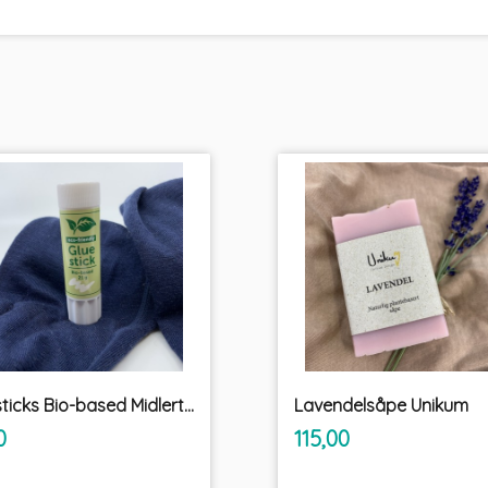
Glue sticks Bio-based Midlertidig lim
Lavendelsåpe Unikum
inkl.
inkl.
Pris
0
115,00
mva.
mva.