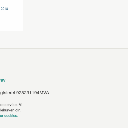
rev
egisteret 928231194MVA
re service. Vi
dlekurven din.
for cookies.