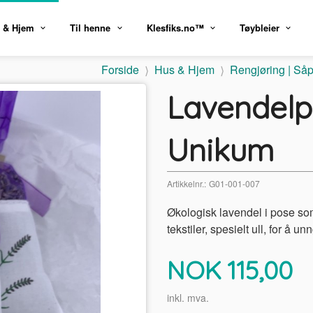
 & Hjem
Til henne
Klesfiks.no™
Tøybleier
Forside
Hus & Hjem
Rengjøring | Såp
Lavendelp
Unikum
Artikkelnr.:
G01-001-007
Økologisk lavendel i pose so
tekstiler, spesielt ull, for å u
Pris
NOK
115,00
inkl. mva.