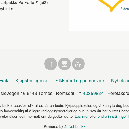
tartpakke På Farta™ (ai2)
øybleier
Frakt
Kjøpsbetingelser
Sikkerhet og personvern
Nyhetsb
levegen 16 6443 Tornes i Romsdal Tlf.
40859834
- Foretaksr
k bruker cookies slik at du får en bedre kjøpsopplevelse og vi kan yte deg bed
s hovedsaklig til å lagre innloggingsdetaljer og huske hva du har puttet i han
 bruke siden som normalt om du godtar dette.
Les mer
eller
endre innstillinger 
Powered by
24Nettbutikk