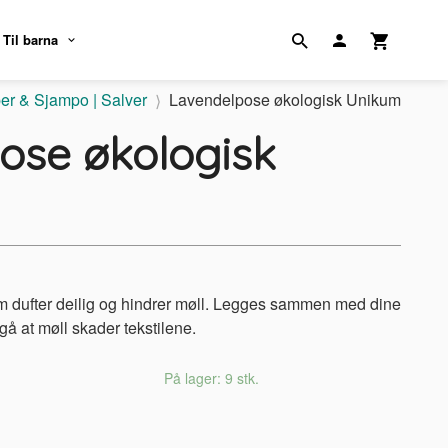
Til barna
er & Sjampo | Salver
Lavendelpose økologisk Unikum
ose økologisk
m dufter deilig og hindrer møll. Legges sammen med dine
nngå at møll skader tekstilene.
På lager: 9 stk.