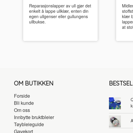
Reparasjonslapper av ull gjør det
Midler
enkelt å lappe ullklær, enten din
stoffs
egen ullgenser eller gullungens
klær b
ullbukse.
lappe
at sto
OM BUTIKKEN
BESTSE
Forside
Q
Bli kunde
k
Om oss
Innbytte bruktbleier
A
Tøybleieguide
Gavekort