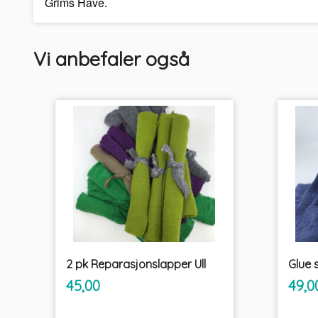
Grims Have.
Vi anbefaler også
2 pk Reparasjonslapper Ull
inkl.
Pris
Pris
45,00
49,0
mva.