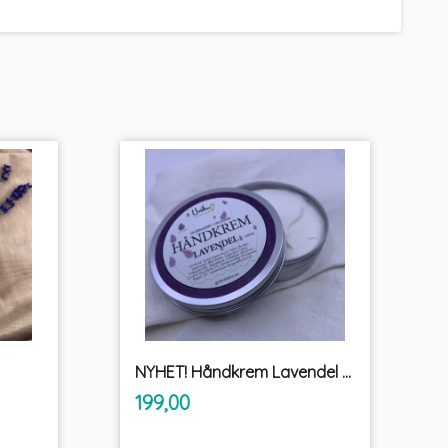
NYHET! Håndkrem Lavendel økologisk Unikum
inkl.
Pris
199,00
mva.