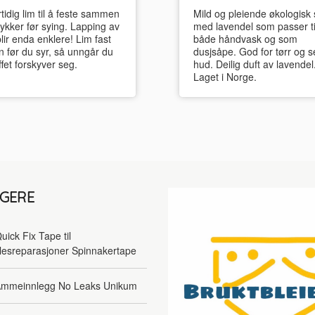
tidig lim til å feste sammen
Mild og pleiende økologisk
tykker før sying. Lapping av
med lavendel som passer ti
lir enda enklere! Lim fast
både håndvask og som
n før du syr, så unngår du
dusjsåpe. God for tørr og se
ffet forskyver seg.
hud. Deilig duft av lavendel
Laget i Norge.
LGERE
uick Fix Tape til
lesreparasjoner Spinnakertape
mmeinnlegg No Leaks Unikum