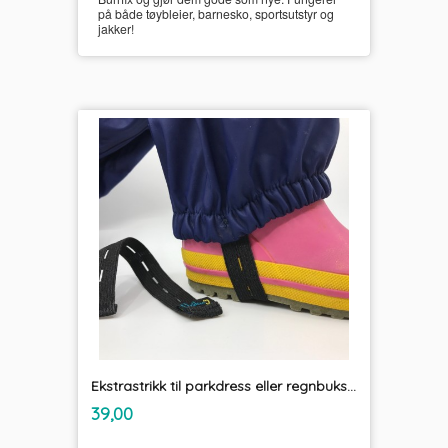
på både tøybleier, barnesko, sportsutstyr og
jakker!
Ekstrastrikk til parkdress eller regnbukse Fotstrikk Unikum
inkl.
Pris
39,00
mva.