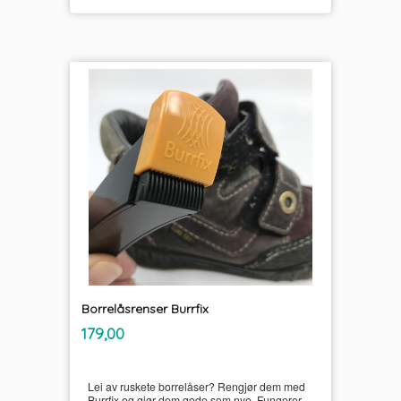
Borrelåsrenser Burrfix
inkl.
Pris
179,00
mva.
Lei av ruskete borrelåser? Rengjør dem med
Burrfix og gjør dem gode som nye. Fungerer