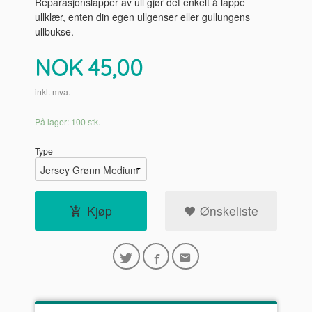
Reparasjonslapper av ull gjør det enkelt å lappe
ullklær, enten din egen ullgenser eller gullungens
ullbukse.
Pris
NOK
45,00
inkl. mva.
På lager: 100 stk.
Type
Kjøp
Ønskeliste