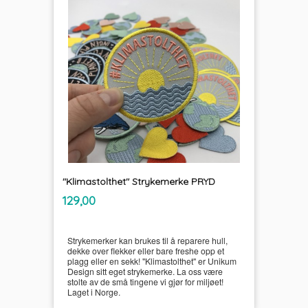
"Klimastolthet" Strykemerke PRYD
inkl.
Pris
129,00
mva.
Strykemerker kan brukes til å reparere hull,
dekke over flekker eller bare freshe opp et
plagg eller en sekk! "Klimastolthet" er Unikum
Design sitt eget strykemerke. La oss være
stolte av de små tingene vi gjør for miljøet!
Laget i Norge.