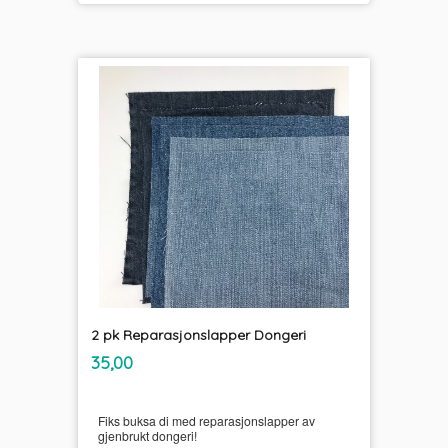
2 pk Reparasjonslapper Dongeri
inkl.
Pris
35,00
mva.
Fiks buksa di med reparasjonslapper av
gjenbrukt dongeri!