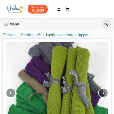
Gå
til
innholdet
Meny
Forside
Klesfiks.no™
Klesfiks reparasjonslapper
Prev
Ne