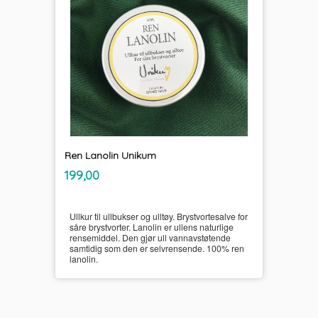
Ren Lanolin Unikum
inkl.
Pris
199,00
mva.
Ullkur til ullbukser og ulltøy. Brystvortesalve for
såre brystvorter. Lanolin er ullens naturlige
rensemiddel. Den gjør ull vannavstøtende
samtidig som den er selvrensende. 100% ren
lanolin.