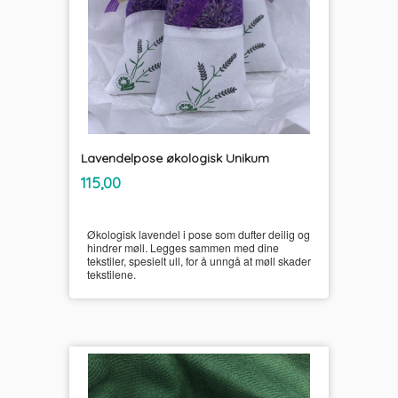
Lavendelpose økologisk Unikum
inkl.
Pris
115,00
mva.
Økologisk lavendel i pose som dufter deilig og
hindrer møll. Legges sammen med dine
tekstiler, spesielt ull, for å unngå at møll skader
tekstilene.