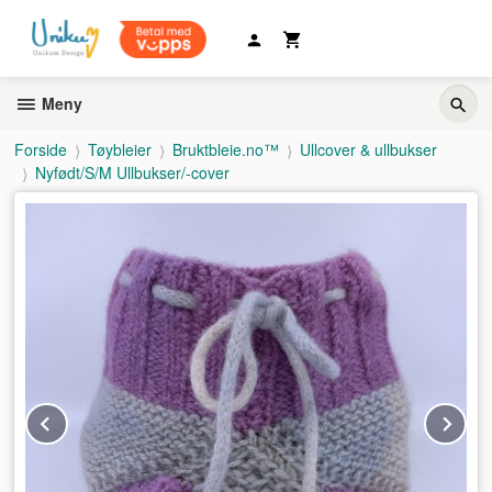
Gå
til
innholdet
Meny
Forside
Tøybleier
Bruktbleie.no™
Ullcover & ullbukser
Nyfødt/S/M Ullbukser/-cover
Prev
Ne