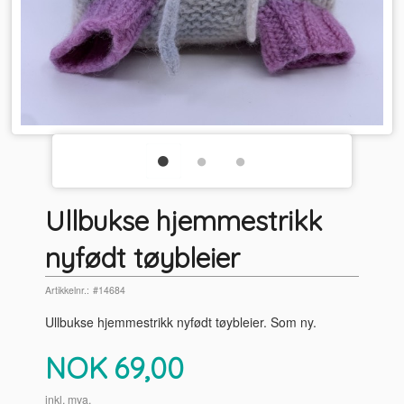
Ullbukse hjemmestrikk
nyfødt tøybleier
Artikkelnr.:
#14684
Ullbukse hjemmestrikk nyfødt tøybleier. Som ny.
Pris
NOK
69,00
inkl. mva.