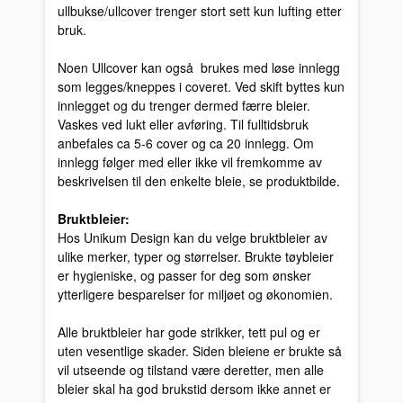
ullbukse/ullcover trenger stort sett kun lufting etter
bruk.
Noen Ullcover kan også brukes med løse innlegg
som legges/kneppes i coveret. Ved skift byttes kun
innlegget og du trenger dermed færre bleier.
Vaskes ved lukt eller avføring. Til fulltidsbruk
anbefales ca 5-6 cover og ca 20 innlegg. Om
innlegg følger med eller ikke vil fremkomme av
beskrivelsen til den enkelte bleie, se produktbilde.
Bruktbleier:
Hos Unikum Design kan du velge bruktbleier av
ulike merker, typer og størrelser. Brukte tøybleier
er hygieniske, og passer for deg som ønsker
ytterligere besparelser for miljøet og økonomien.
Alle bruktbleier har gode strikker, tett pul og er
uten vesentlige skader. Siden bleiene er brukte så
vil utseende og tilstand være deretter, men alle
bleier skal ha god brukstid dersom ikke annet er