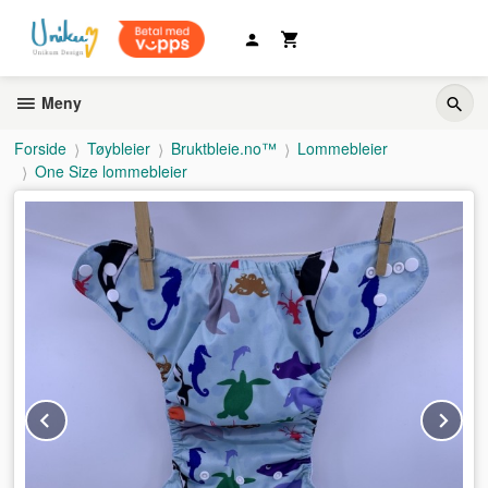
Gå
til
innholdet
Meny
Forside
Tøybleier
Bruktbleie.no™
Lommebleier
One Size lommebleier
Prev
Ne