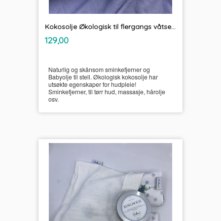
Kokosolje Økologisk til flergangs våtservietter og sminkefjerner Unikum
inkl.
Pris
129,00
mva.
Naturlig og skånsom sminkefjerner og
Babyolje til stell. Økologisk kokosolje har
utsøkte egenskaper for hudpleie!
Sminkefjerner, til tørr hud, massasje, hårolje
osv.