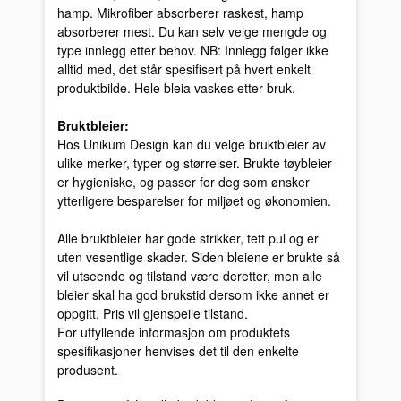
hamp. Mikrofiber absorberer raskest, hamp
absorberer mest. Du kan selv velge mengde og
type innlegg etter behov. NB: Innlegg følger ikke
alltid med, det står spesifisert på hvert enkelt
produktbilde. Hele bleia vaskes etter bruk.
Bruktbleier:
Hos Unikum Design kan du velge bruktbleier av
ulike merker, typer og størrelser. Brukte tøybleier
er hygieniske, og passer for deg som ønsker
ytterligere besparelser for miljøet og økonomien.
Alle bruktbleier har gode strikker, tett pul og er
uten vesentlige skader. Siden bleiene er brukte så
vil utseende og tilstand være deretter, men alle
bleier skal ha god brukstid dersom ikke annet er
oppgitt. Pris vil gjenspeile tilstand.
For utfyllende informasjon om produktets
spesifikasjoner henvises det til den enkelte
produsent.