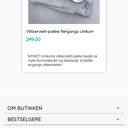
Våtserviett-pakke flergangs Unikum
inkl.
Pris
249,00
mva.
NYHET! Unikums våtserviett-pakke består av
myke bomullskluter og kokosolje. Erstatter
engangs våtservietter!
OM BUTIKKEN
BESTSELGERE