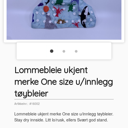
Lommebleie ukjent
merke One size u/innlegg
tøybleier
Artikkelnr.:
#16002
Lommebleie ukjent merke One size u/innlegg tøybleier.
Stay dry innside. Litt lo/rusk, ellers Svært god stand.