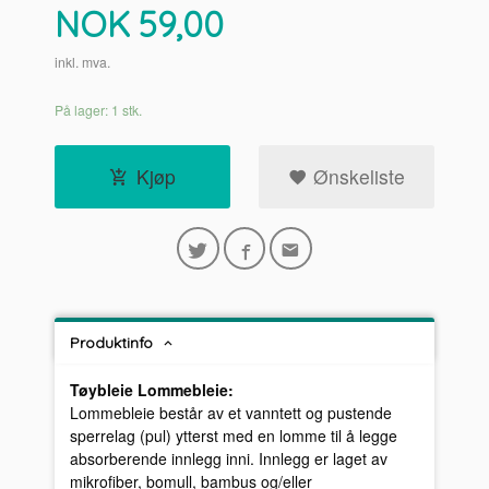
Pris
NOK
59,00
inkl. mva.
På lager: 1 stk.
Kjøp
Ønskeliste
Produktinfo
Tøybleie Lommebleie:
Lommebleie består av et vanntett og pustende
sperrelag (pul) ytterst med en lomme til å legge
absorberende innlegg inni. Innlegg er laget av
mikrofiber, bomull, bambus og/eller