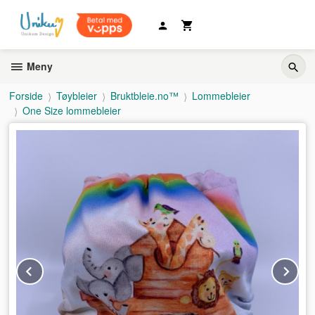
Gå
til
innholdet
Meny
Forside
Tøybleier
Bruktbleie.no™
Lommebleier
One Size lommebleier
Prev
Ne