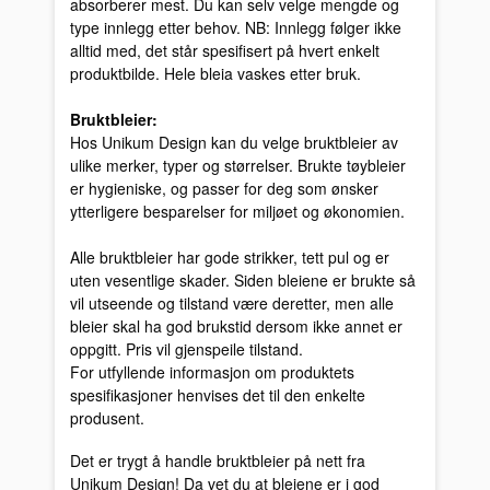
absorberer mest. Du kan selv velge mengde og
type innlegg etter behov. NB: Innlegg følger ikke
alltid med, det står spesifisert på hvert enkelt
produktbilde. Hele bleia vaskes etter bruk.
Bruktbleier:
Hos Unikum Design kan du velge bruktbleier av
ulike merker, typer og størrelser. Brukte tøybleier
er hygieniske, og passer for deg som ønsker
ytterligere besparelser for miljøet og økonomien.
Alle bruktbleier har gode strikker, tett pul og er
uten vesentlige skader. Siden bleiene er brukte så
vil utseende og tilstand være deretter, men alle
bleier skal ha god brukstid dersom ikke annet er
oppgitt. Pris vil gjenspeile tilstand.
For utfyllende informasjon om produktets
spesifikasjoner henvises det til den enkelte
produsent.
Det er trygt å handle bruktbleier på nett fra
Unikum Design! Da vet du at bleiene er i god