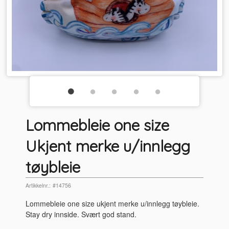
Lommebleie one size
Ukjent merke u/innlegg
tøybleie
Artikkelnr.:
#14756
Lommebleie one size ukjent merke u/innlegg tøybleie.
Stay dry innside. Svært god stand.