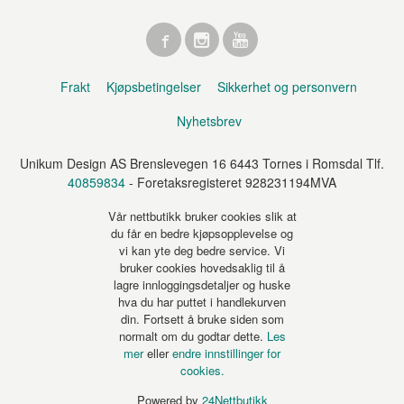
Frakt
Kjøpsbetingelser
Sikkerhet og personvern
Nyhetsbrev
Unikum Design AS Brenslevegen 16 6443 Tornes i Romsdal Tlf.
40859834
- Foretaksregisteret 928231194MVA
Vår nettbutikk bruker cookies slik at
du får en bedre kjøpsopplevelse og
vi kan yte deg bedre service. Vi
bruker cookies hovedsaklig til å
lagre innloggingsdetaljer og huske
hva du har puttet i handlekurven
din. Fortsett å bruke siden som
normalt om du godtar dette.
Les
mer
eller
endre innstillinger for
cookies.
Powered by
24Nettbutikk