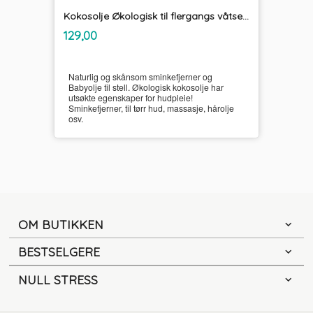
Kokosolje Økologisk til flergangs våtservietter og sminkefjerner Unikum
inkl.
Pris
129,00
mva.
Naturlig og skånsom sminkefjerner og
Babyolje til stell. Økologisk kokosolje har
utsøkte egenskaper for hudpleie!
Sminkefjerner, til tørr hud, massasje, hårolje
osv.
OM BUTIKKEN
BESTSELGERE
NULL STRESS