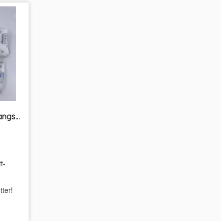
Våtserviett-pakke flergangs Unikum
t-
tter!