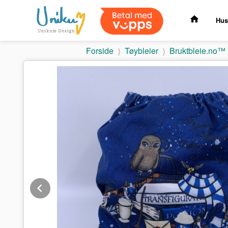
Gå
til
Hus
innholdet
Forside
Tøybleier
Bruktbleie.no™
Prev