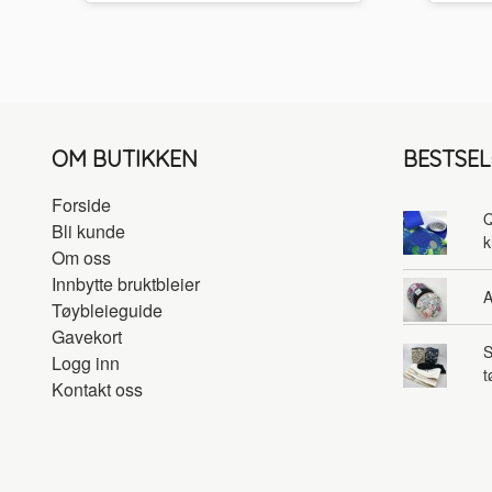
OM BUTIKKEN
BESTSE
Forside
Q
Bli kunde
k
Om oss
Innbytte bruktbleier
A
Tøybleieguide
Gavekort
S
Logg inn
t
Kontakt oss