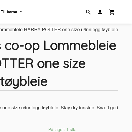
Til barna
Lommebleie HARRY POTTER one size u/innlegg tøybleie
s co-op Lommebleie
TTER one size
tøybleie
one size u/innlegg tøybleie. Stay dry innside. Svært god
På lager: 1 stk.