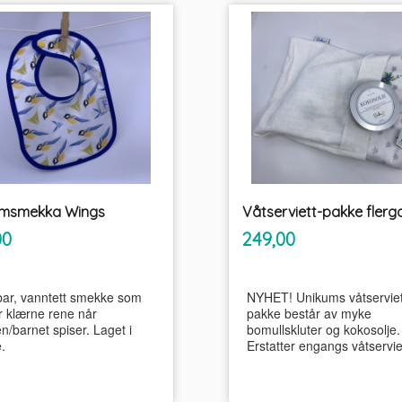
umsmekka Wings
inkl.
inkl.
Pris
00
249,00
mva.
mva.
ar, vanntett smekke som
NYHET! Unikums våtserviet
r klærne rene når
pakke består av myke
n/barnet spiser. Laget i
bomullskluter og kokosolje.
.
Erstatter engangs våtservie