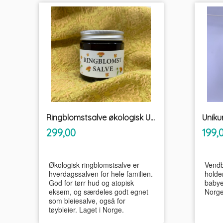
Ringblomstsalve økologisk Unikum
Unik
inkl.
Pris
Pris
299,00
199,
mva.
Økologisk ringblomstsalve er
Vendb
hverdagssalven for hele familien.
holde
God for tørr hud og atopisk
babye
eksem, og særdeles godt egnet
Norge
som bleiesalve, også for
tøybleier. Laget i Norge.