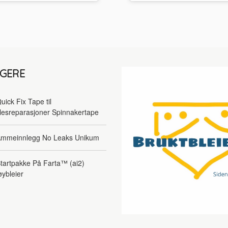
LGERE
uick Fix Tape til
lesreparasjoner Spinnakertape
mmeinnlegg No Leaks Unikum
tartpakke På Farta™ (ai2)
øybleier