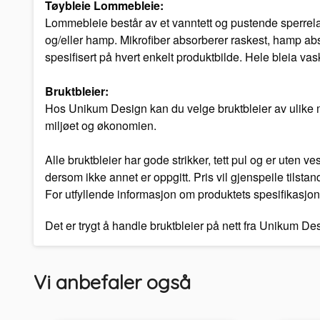
Tøybleie Lommebleie:
Lommebleie består av et vanntett og pustende sperrelag
og/eller hamp. Mikrofiber absorberer raskest, hamp abs
spesifisert på hvert enkelt produktbilde. Hele bleia vas
Bruktbleier:
Hos Unikum Design kan du velge bruktbleier av ulike mer
miljøet og økonomien.
Alle bruktbleier har gode strikker, tett pul og er uten 
dersom ikke annet er oppgitt. Pris vil gjenspeile tilstan
For utfyllende informasjon om produktets spesifikasjon
Det er trygt å handle bruktbleier på nett fra Unikum D
Vi anbefaler også