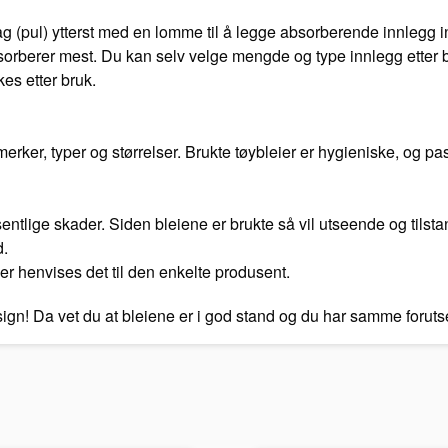
 (pul) ytterst med en lomme til å legge absorberende innlegg in
orberer mest. Du kan selv velge mengde og type innlegg etter be
kes etter bruk.
ker, typer og størrelser. Brukte tøybleier er hygieniske, og pas
vesentlige skader. Siden bleiene er brukte så vil utseende og tilst
d.
er henvises det til den enkelte produsent.
esign! Da vet du at bleiene er i god stand og du har samme foru