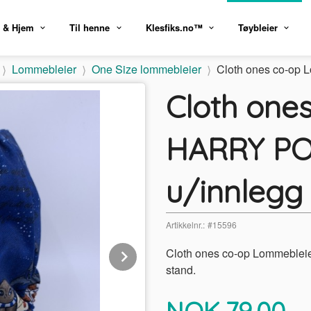
 & Hjem
Til henne
Klesfiks.no™
Tøybleier
Lommebleier
One Size lommebleier
Cloth ones co-op 
Cloth one
HARRY PO
u/innlegg 
Artikkelnr.:
#15596
Next
Cloth ones co-op Lommebleie 
stand.
Pris
NOK
79,00