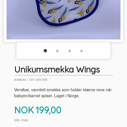
Unikumsmekka Wings
Artikkelnr.:
U01-005-006
Vendbar, vanntett smekke som holder klærne rene når
babyen/barnet spiser. Laget i Norge.
Pris
NOK
199,00
inkl. mva.