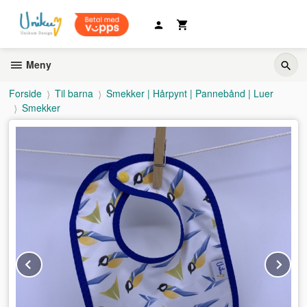
Gå
til
innholdet
Meny
Forside
Til barna
Smekker | Hårpynt | Pannebånd | Luer
Smekker
Prev
Ne