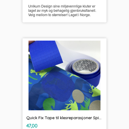
Unikum Design sine miljøvennlige kluter er
laget av myk og behagelig gjenbruksflanell.
Velg mellom to størrelser! Laget i Norge.
Quick Fix Tape til klesreparasjoner Spinnakertape
inkl.
Pris
47,00
mva.