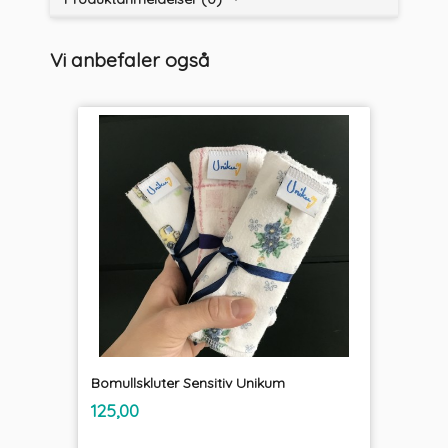
Vi anbefaler også
Bomullskluter Sensitiv Unikum
inkl.
Pris
125,00
mva.