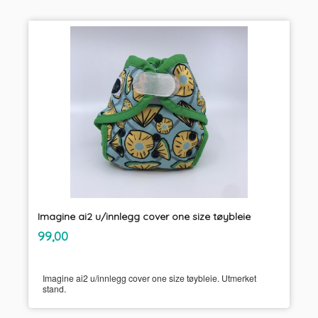
Imagine ai2 u/innlegg cover one size tøybleie
inkl.
Pris
99,00
mva.
Imagine ai2 u/innlegg cover one size tøybleie. Utmerket
stand.