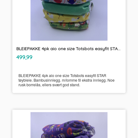
BLEIEPAKKE 4pk aio one size Totsbots easyfit STAR tøybleie
inkl.
Pris
499,99
mva.
BLEIEPAKKE 4pk aio one size Totsbots easyfit STAR
tøybleie. Bambusinnlegg. m/lomme til ekstra innlegg. Noe
rusk borrelås, ellers svært god stand.