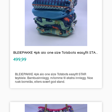
BLEIEPAKKE 4pk aio one size Totsbots easyfit STAR tøybleie
inkl.
Pris
499,99
mva.
BLEIEPAKKE 4pk aio one size Totsbots easyfit STAR
tøybleie. Bambusinnlegg. m/lomme til ekstra innlegg. Noe
rusk borrelås, ellers svært god stand.