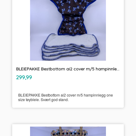
BLEIEPAKKE Bestbottom ai2 cover m/5 hampinnlegg one size tøybleie
inkl.
Pris
299,99
mva.
BLEIEPAKKE Bestbottom ai2 cover m/5 hampinnlegg one
size tøybleie. Svært god stand.