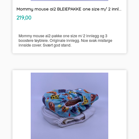
Mommy mouse ai2 BLEIEPAKKE one size m/ 2 innlegg og 3 boostere tøybleie
inkl.
Pris
219,00
mva.
Mommy mouse ai2-pakke one size m/ 2 innlegg og 3
boostere tøybleie. Originale innlegg. Noe svak misfarge
innside cover. Svært god stand.