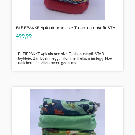
BLEIEPAKKE 4pk aio one size Totsbots easyfit STAR tøybleie
inkl.
Pris
499,99
mva.
BLEIEPAKKE 4pk aio one size Totsbots easyfit STAR
tøybleie. Bambusinnlegg. m/lomme til ekstra innlegg. Noe
rusk borrelås, ellers svært god stand.