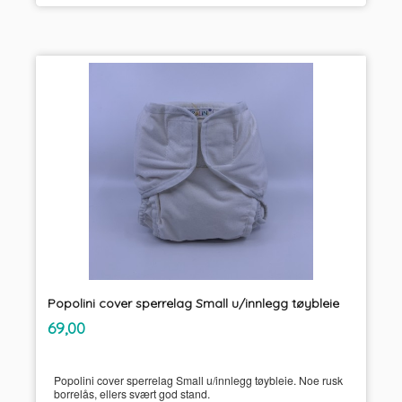
Popolini cover sperrelag Small u/innlegg tøybleie
inkl.
Pris
69,00
mva.
Popolini cover sperrelag Small u/innlegg tøybleie. Noe rusk
borrelås, ellers svært god stand.