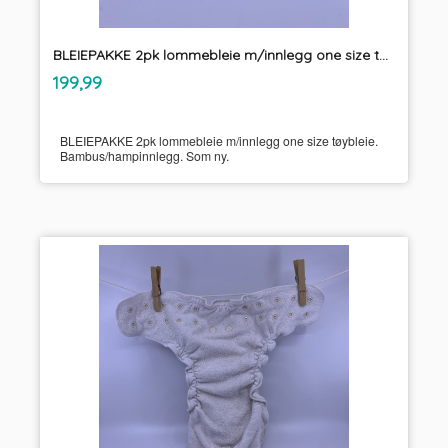
BLEIEPAKKE 2pk lommebleie m/innlegg one size tøybleie
inkl.
Pris
199,99
mva.
BLEIEPAKKE 2pk lommebleie m/innlegg one size tøybleie.
Bambus/hampinnlegg. Som ny.