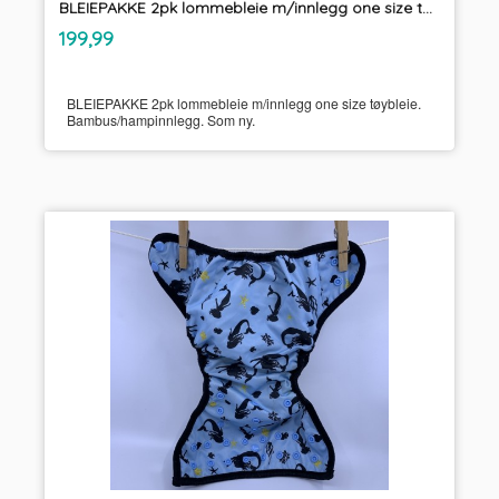
BLEIEPAKKE 2pk lommebleie m/innlegg one size tøybleie
inkl.
Pris
199,99
mva.
BLEIEPAKKE 2pk lommebleie m/innlegg one size tøybleie.
Bambus/hampinnlegg. Som ny.