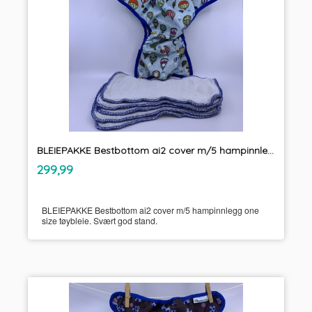
BLEIEPAKKE Bestbottom ai2 cover m/5 hampinnlegg one size tøybleie
inkl.
Pris
299,99
mva.
BLEIEPAKKE Bestbottom ai2 cover m/5 hampinnlegg one
size tøybleie. Svært god stand.