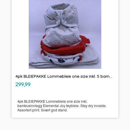
4pk BLEIEPAKKE Lommebleie one size inkl. 5 bambusinnlegg Elemental Joy tøybleie
inkl.
Pris
299,99
mva.
4pk BLEIEPAKKE Lommebleie one size inkl.
bambusinnlegg Elemental Joy tøybleie. Stay dry innside.
Assortert print. Svært god stand.