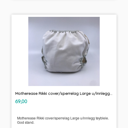
Motherease Rikki cover/sperrelag Large u/innlegg tøybleie
inkl.
Pris
69,00
mva.
Motherease Rikki cover/sperrelag Large u/innlegg tøybleie.
God stand.