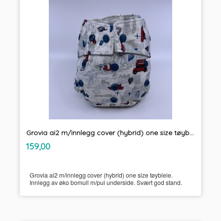
Grovia ai2 m/innlegg cover (hybrid) one size tøybleie
inkl.
Pris
159,00
mva.
Grovia ai2 m/innlegg cover (hybrid) one size tøybleie.
Innlegg av øko bomull m/pul underside. Svært god stand.