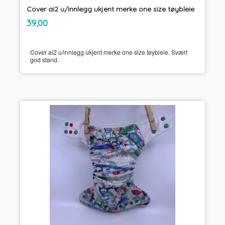
Cover ai2 u/innlegg ukjent merke one size tøybleie
inkl.
Pris
39,00
mva.
Cover ai2 u/innlegg ukjent merke one size tøybleie. Svært
god stand.