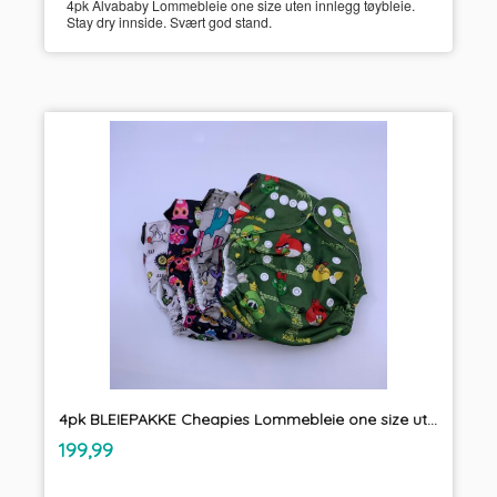
4pk Alvababy Lommebleie one size uten innlegg tøybleie.
Stay dry innside. Svært god stand.
4pk BLEIEPAKKE Cheapies Lommebleie one size uten innlegg tøybleie
inkl.
Pris
199,99
mva.