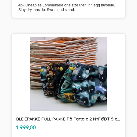
4pk Cheapies Lommebleie one size uten innlegg tøybleie.
Stay dry innside. Svært god stand.
BLEIEPAKKE FULL PAKKE På Farta ai2 NYFØDT 5 cover m/ 24innlegg tøybleier
inkl.
Pris
1 999,00
mva.