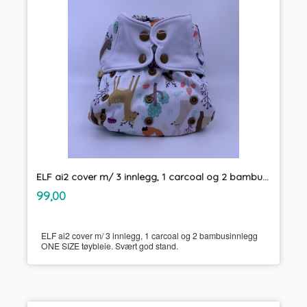
ELF ai2 cover m/ 3 innlegg, 1 carcoal og 2 bambusinnlegg ONE SIZE tøybleie
inkl.
Pris
99,00
mva.
ELF ai2 cover m/ 3 innlegg, 1 carcoal og 2 bambusinnlegg
ONE SIZE tøybleie. Svært god stand.