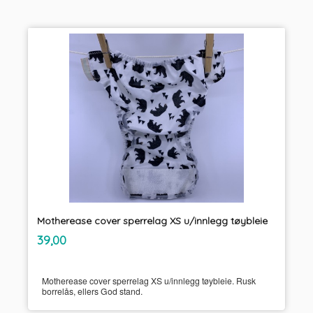
Motherease cover sperrelag XS u/innlegg tøybleie
inkl.
Pris
39,00
mva.
Motherease cover sperrelag XS u/innlegg tøybleie. Rusk
borrelås, ellers God stand.