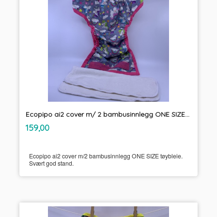
Ecopipo ai2 cover m/ 2 bambusinnlegg ONE SIZE tøybleie
inkl.
Pris
159,00
mva.
Ecopipo ai2 cover m/2 bambusinnlegg ONE SIZE tøybleie.
Svært god stand.