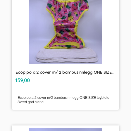
Ecopipo ai2 cover m/ 2 bambusinnlegg ONE SIZE tøybleie
inkl.
Pris
159,00
mva.
Ecopipo ai2 cover m/2 bambusinnlegg ONE SIZE tøybleie.
Svært god stand.