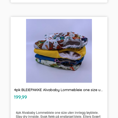
4pk BLEIEPAKKE Alvababy Lommebleie one size uten innlegg tøybleie
inkl.
Pris
199,99
mva.
4pk Alvababy Lommebleie one size uten innlegg tøybleie.
Stay dry innside. Svak flekk på ensfarget bleie. Ellers Svært