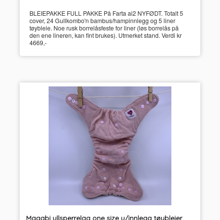
BLEIEPAKKE FULL PAKKE På Farta ai2 NYFØDT. Totalt 5
cover, 24 Gullkombo'n bambus/hampinnlegg og 5 liner
tøybleie. Noe rusk borrelåsfeste for liner (løs borrelås på
den ene lineren, kan fint brukes). Utmerket stand. Verdi kr
4669,-
Magabi ullsperrelag one size u/innlegg tøybleier