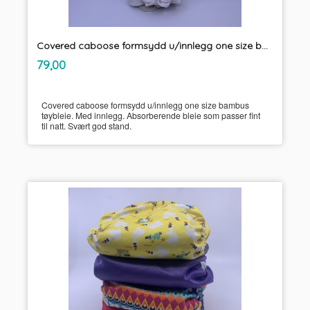
Covered caboose formsydd u/innlegg one size bambus tøybleie
inkl.
Pris
79,00
mva.
Covered caboose formsydd u/innlegg one size bambus
tøybleie. Med innlegg. Absorberende bleie som passer fint
til natt. Svært god stand.