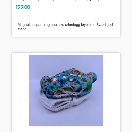
inkl.
Pris
199,00
mva.
Magabi ullsperrelag one size u/innlegg tøybleier. Svært god
stand.