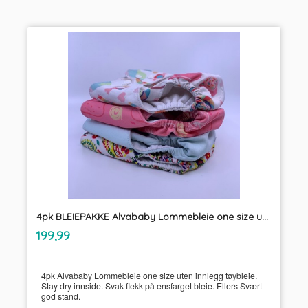
4pk BLEIEPAKKE Alvababy Lommebleie one size uten innlegg tøybleie
inkl.
Pris
199,99
mva.
4pk Alvababy Lommebleie one size uten innlegg tøybleie.
Stay dry innside. Svak flekk på ensfarget bleie. Ellers Svært
god stand.