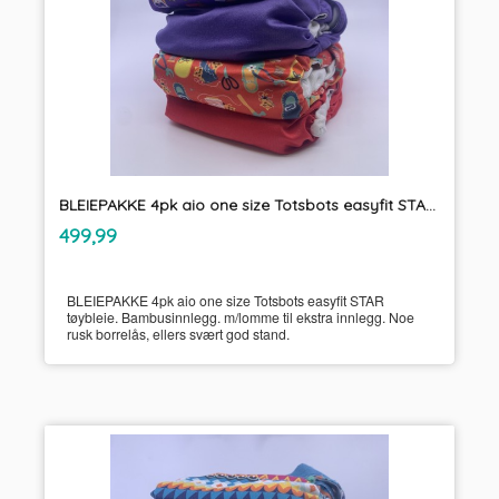
BLEIEPAKKE 4pk aio one size Totsbots easyfit STAR tøybleie
inkl.
Pris
499,99
mva.
BLEIEPAKKE 4pk aio one size Totsbots easyfit STAR
tøybleie. Bambusinnlegg. m/lomme til ekstra innlegg. Noe
rusk borrelås, ellers svært god stand.