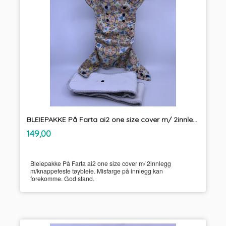
BLEIEPAKKE På Farta ai2 one size cover m/ 2innlegg m/knappefeste tøybleie
inkl.
Pris
149,00
mva.
Bleiepakke På Farta ai2 one size cover m/ 2innlegg
m/knappefeste tøybleie. Misfarge på innlegg kan
forekomme. God stand.