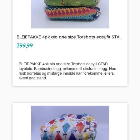
BLEIEPAKKE 4pk aio one size Totsbots easyfit STAR tøybleie
inkl.
Pris
399,99
mva.
BLEIEPAKKE 4pk aio one size Totsbots easyfit STAR
tøybleie. Bambusinnlegg. m/lomme til ekstra innlegg. Noe
rusk borrelås og misfarge innside kan forekomme, ellers
svært god stand.