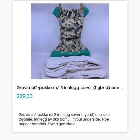
Grovia ai2-pakke m/ 3 innlegg cover (hybrid) one size tøybleie
inkl.
Pris
229,00
mva.
Grovia ai2-pakke m/ 3 innlegg cover (hybrid) one size
tøybleie. Innlegg av øko bomull m/pul underside. Noe
nupper borrelås. Svært god stand.