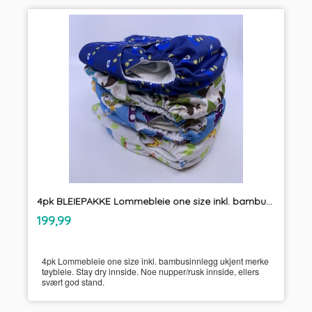
4pk BLEIEPAKKE Lommebleie one size inkl. bambusinnlegg ukjent merke tøybleie
inkl.
Pris
199,99
mva.
4pk Lommebleie one size inkl. bambusinnlegg ukjent merke
tøybleie. Stay dry innside. Noe nupper/rusk innside, ellers
svært god stand.