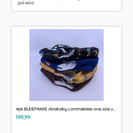
god stand.
4pk BLEIEPAKKE Alvababy Lommebleie one size uten innlegg tøybleie
inkl.
Pris
199,99
mva.