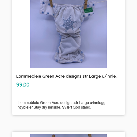
Lommebleie Green Acre designs str Large u/innlegg tøybleier
inkl.
Pris
99,00
mva.
Lommebleie Green Acre designs str Large u/innlegg
tøybleier Stay dry innside. Svært God stand.