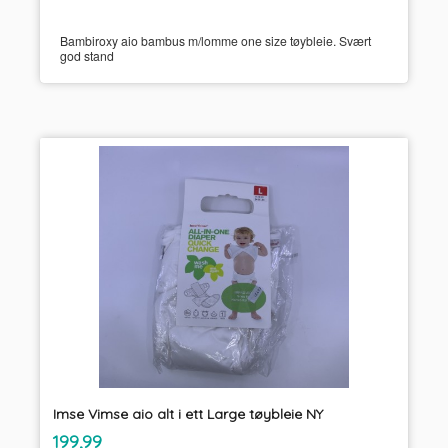
Bambiroxy aio bambus m/lomme one size tøybleie. Svært
god stand
Imse Vimse aio alt i ett Large tøybleie NY
inkl.
Pris
199,99