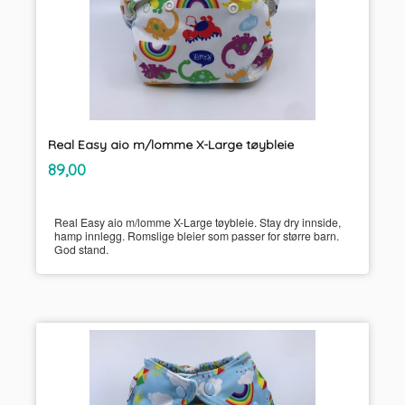
Real Easy aio m/lomme X-Large tøybleie
inkl.
Pris
89,00
mva.
Real Easy aio m/lomme X-Large tøybleie. Stay dry innside,
hamp innlegg. Romslige bleier som passer for større barn.
God stand.