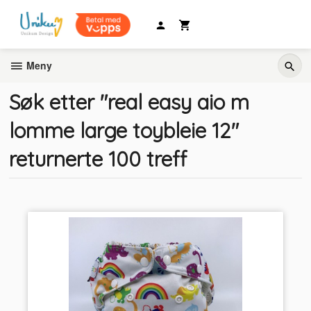
Gå
til
innholdet
Meny
Søk etter "real easy aio m
lomme large toybleie 12"
returnerte 100 treff