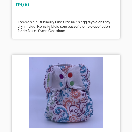
inkl.
Pris
119,00
mva.
Lommebleie Blueberry One Size m/innlegg tøybleier. Stay
dry innside. Romslig bleie som passer uten bleieperioden
for de fleste. Svært God stand.