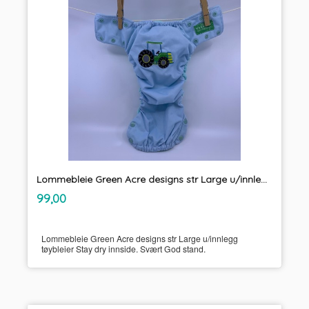
Lommebleie Green Acre designs str Large u/innlegg tøybleier
inkl.
Pris
99,00
mva.
Lommebleie Green Acre designs str Large u/innlegg
tøybleier Stay dry innside. Svært God stand.