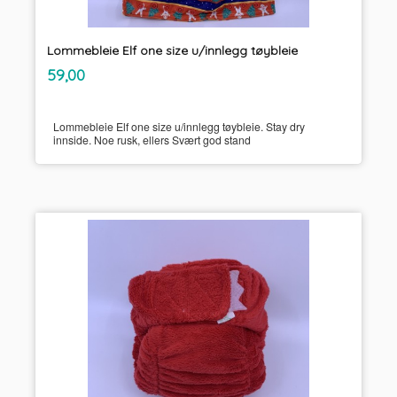
Lommebleie Elf one size u/innlegg tøybleie
inkl.
Pris
59,00
mva.
Lommebleie Elf one size u/innlegg tøybleie. Stay dry
innside. Noe rusk, ellers Svært god stand