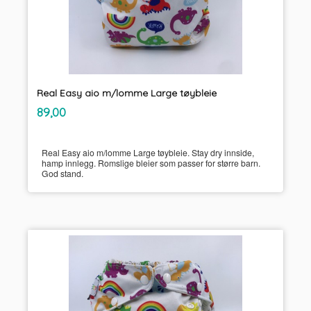
Real Easy aio m/lomme Large tøybleie
inkl.
Pris
89,00
mva.
Real Easy aio m/lomme Large tøybleie. Stay dry innside,
hamp innlegg. Romslige bleier som passer for større barn.
God stand.