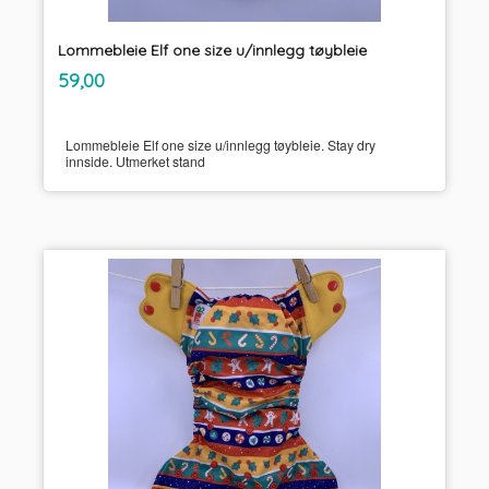
Lommebleie Elf one size u/innlegg tøybleie
inkl.
Pris
59,00
mva.
Lommebleie Elf one size u/innlegg tøybleie. Stay dry
innside. Utmerket stand