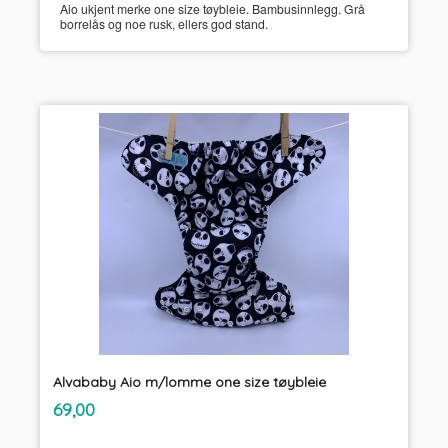
Aio ukjent merke one size tøybleie. Bambusinnlegg. Grå
borrelås og noe rusk, ellers god stand.
Alvababy Aio m/lomme one size tøybleie
inkl.
Pris
69,00
mva.