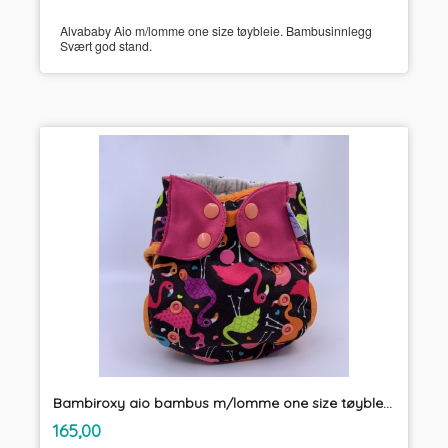
Alvababy Aio m/lomme one size tøybleie. Bambusinnlegg
Svært god stand.
Bambiroxy aio bambus m/lomme one size tøybleie.
inkl.
Pris
165,00
mva.