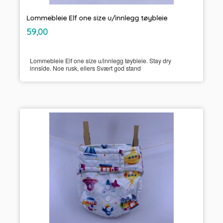
Lommebleie Elf one size u/innlegg tøybleie
inkl.
Pris
59,00
mva.
Lommebleie Elf one size u/innlegg tøybleie. Stay dry
innside. Noe rusk, ellers Svært god stand