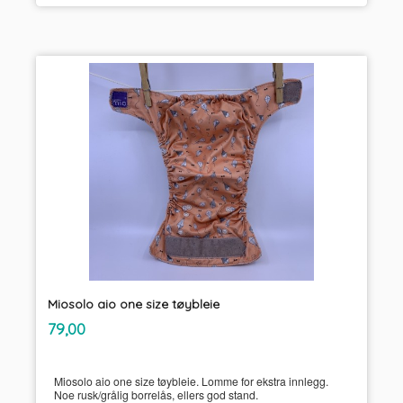
Miosolo aio one size tøybleie
inkl.
Pris
79,00
mva.
Miosolo aio one size tøybleie. Lomme for ekstra innlegg.
Noe rusk/grålig borrelås, ellers god stand.