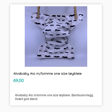
Alvababy Aio m/lomme one size tøybleie
inkl.
Pris
69,00
mva.
Alvababy Aio m/lomme one size tøybleie. Bambusinnlegg.
Svært god stand.