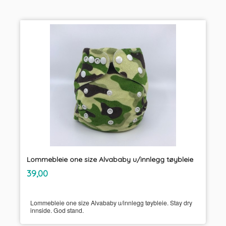
Lommebleie one size Alvababy u/innlegg tøybleie
inkl.
Pris
39,00
mva.
Lommebleie one size Alvababy u/innlegg tøybleie. Stay dry
innside. God stand.