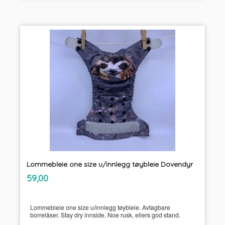
Lommebleie one size u/innlegg tøybleie Dovendyr
inkl.
Pris
59,00
mva.
Lommebleie one size u/innlegg tøybleie. Avtagbare
borrelåser. Stay dry innside. Noe rusk, ellers god stand.