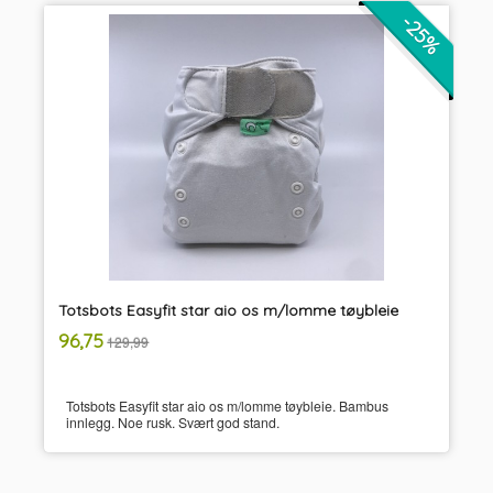
-25%
Totsbots Easyfit star aio os m/lomme tøybleie
inkl.
Tilbud
96,75
129,99
mva.
Totsbots Easyfit star aio os m/lomme tøybleie. Bambus
innlegg. Noe rusk. Svært god stand.