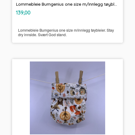
Lommebleie Bumgenius one size m/innlegg tøybleier
inkl.
Pris
139,00
mva.
Lommebleie Bumgenius one size m/innlegg tøybleier. Stay
dry innside. Svært God stand.