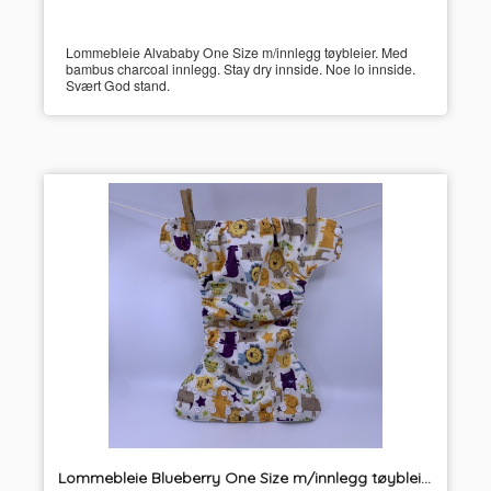
Lommebleie Alvababy One Size m/innlegg tøybleier. Med
bambus charcoal innlegg. Stay dry innside. Noe lo innside.
Svært God stand.
Lommebleie Blueberry One Size m/innlegg tøybleier