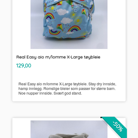
Real Easy aio m/lomme X-Large tøybleie
inkl.
Pris
129,00
mva.
Real Easy aio m/lomme X-Large tøybleie. Stay dry innside,
hamp innlegg. Romslige bleier som passer for større barn.
Noe nupper innside. Svært god stand.
-50%