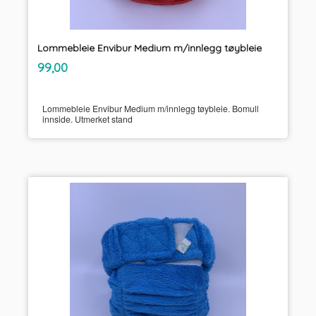
Lommebleie Envibur Medium m/innlegg tøybleie
inkl.
Pris
99,00
mva.
Lommebleie Envibur Medium m/innlegg tøybleie. Bomull
innside. Utmerket stand