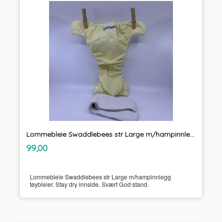
Lommebleie Swaddlebees str Large m/hampinnlegg tøybleier
inkl.
Pris
99,00
mva.
Lommebleie Swaddlebees str Large m/hampinnlegg
tøybleier. Stay dry innside. Svært God stand.