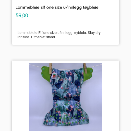
Lommebleie Elf one size u/innlegg tøybleie
inkl.
Pris
59,00
mva.
Lommebleie Elf one size u/innlegg tøybleie. Stay dry
innside. Utmerket stand