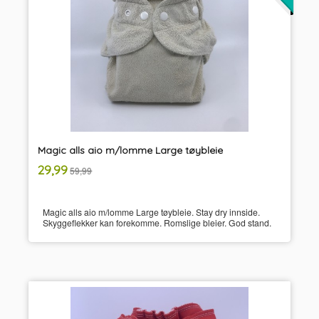
Magic alls aio m/lomme Large tøybleie
inkl.
Tilbud
29,99
59,99
mva.
Magic alls aio m/lomme Large tøybleie. Stay dry innside.
Skyggeflekker kan forekomme. Romslige bleier. God stand.