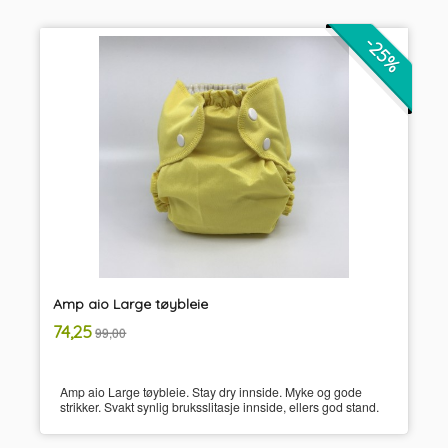
-25%
Amp aio Large tøybleie
inkl.
Tilbud
74,25
99,00
mva.
Amp aio Large tøybleie. Stay dry innside. Myke og gode
strikker. Svakt synlig bruksslitasje innside, ellers god stand.