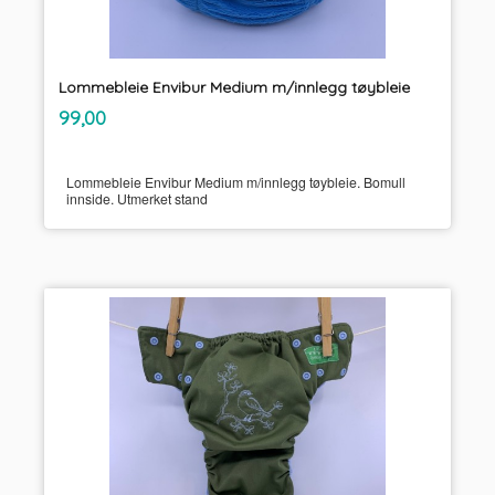
Lommebleie Envibur Medium m/innlegg tøybleie
inkl.
Pris
99,00
mva.
Lommebleie Envibur Medium m/innlegg tøybleie. Bomull
innside. Utmerket stand