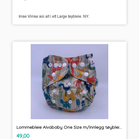
mva.
Imse Vimse aio alt i ett Large tøybleie. NY.
Lommebleie Alvababy One Size m/innlegg tøybleier
inkl.
Pris
49,00
mva.