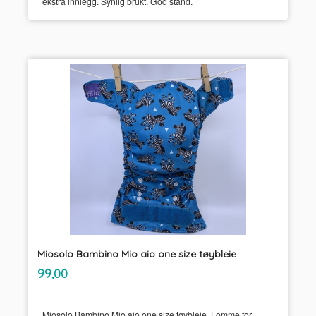
ekstra innlegg. Synlig brukt. God stand.
Miosolo Bambino Mio aio one size tøybleie
inkl.
Pris
99,00
mva.
Miosolo Bambino Mio aio one size tøybleie. Lomme for