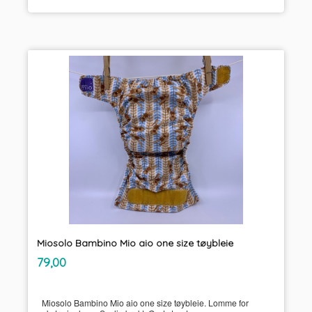
Miosolo Bambino Mio aio one size tøybleie
inkl.
Pris
79,00
mva.
Miosolo Bambino Mio aio one size tøybleie. Lomme for