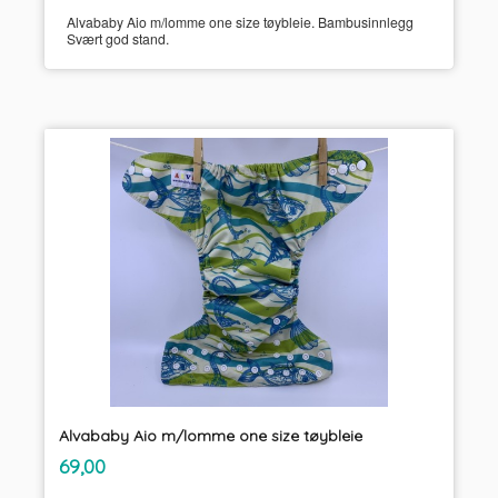
Alvababy Aio m/lomme one size tøybleie. Bambusinnlegg
Svært god stand.
Alvababy Aio m/lomme one size tøybleie
inkl.
Pris
69,00
mva.