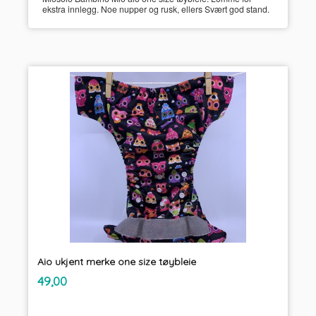
ekstra innlegg. Noe nupper og rusk, ellers Svært god stand.
Aio ukjent merke one size tøybleie
inkl.
Pris
49,00
mva.