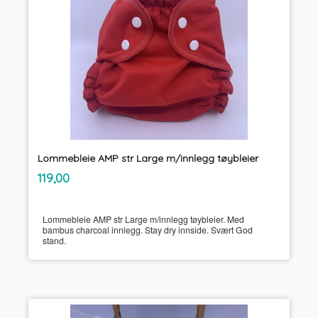
Lommebleie AMP str Large m/innlegg tøybleier
inkl.
Pris
119,00
mva.
Lommebleie AMP str Large m/innlegg tøybleier. Med
bambus charcoal innlegg. Stay dry innside. Svært God
stand.