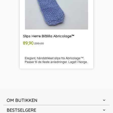
Slips Herre Blålilla Abricolage™
inkl.
Tilbud
89,90
299,00
mva.
Elegant, håndstrikket slips fra Abricolage™.
Passer til de fleste anledninger. Laget i Norge.
OM BUTIKKEN
BESTSELGERE