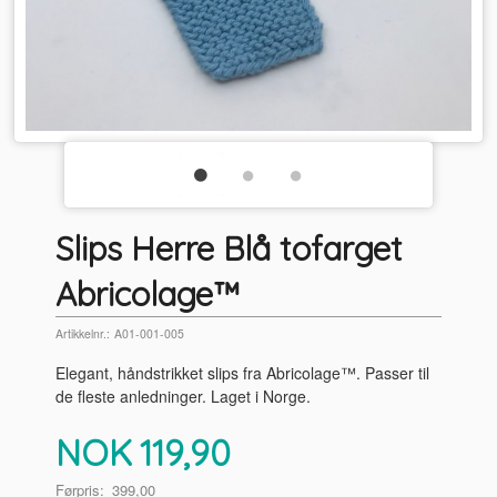
Slips Herre Blå tofarget
Abricolage™
Artikkelnr.:
A01-001-005
Elegant, håndstrikket slips fra Abricolage™. Passer til
de fleste anledninger. Laget i Norge.
Tilbud
NOK
119,90
Førpris:
399,00