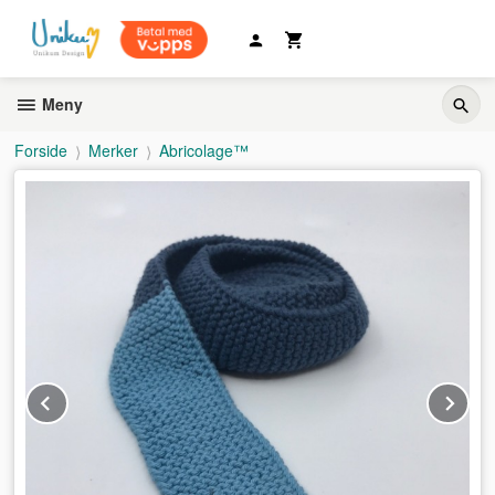
Gå
til
innholdet
Meny
Forside
Merker
Abricolage™
Prev
Ne