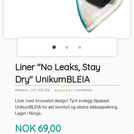
Liner "No Leaks, Stay
Dry" UnikumBLEIA
Artikkelnr.:
U01-002-006
(1 anmeldelse)
Liner med innovativt design! Tynt innlegg tilpasset
UnikumBLEIA for økt komfort og ekstra lekkasjesikring.
Laget i Norge.
Pris
NOK
69,00