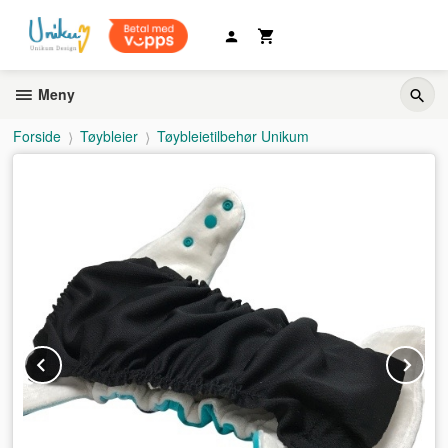
Gå
til
innholdet
Meny
Forside
Tøybleier
Tøybleietilbehør Unikum
Prev
Ne