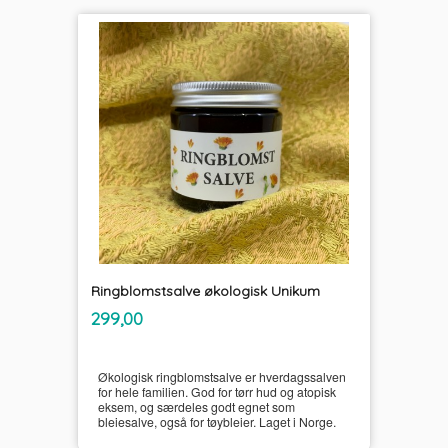
Ringblomstsalve økologisk Unikum
inkl.
Pris
299,00
mva.
Økologisk ringblomstsalve er hverdagssalven
for hele familien. God for tørr hud og atopisk
eksem, og særdeles godt egnet som
bleiesalve, også for tøybleier. Laget i Norge.