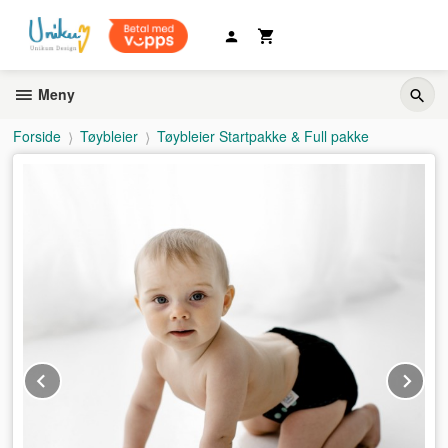
Gå
til
innholdet
Meny
Forside
Tøybleier
Tøybleier Startpakke & Full pakke
Prev
Ne