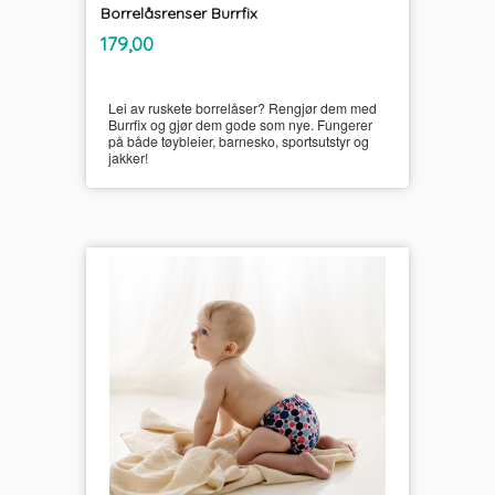
Borrelåsrenser Burrfix
inkl.
Pris
179,00
mva.
Lei av ruskete borrelåser? Rengjør dem med
Burrfix og gjør dem gode som nye. Fungerer
på både tøybleier, barnesko, sportsutstyr og
jakker!