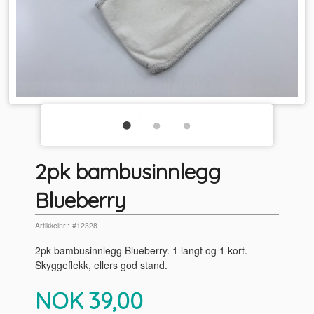
2pk bambusinnlegg
Blueberry
Artikkelnr.:
#12328
2pk bambusinnlegg Blueberry. 1 langt og 1 kort.
Skyggeflekk, ellers god stand.
Pris
NOK
39,00