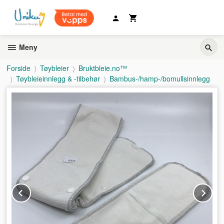
Gå
til
innholdet
Meny
Forside
Tøybleier
Bruktbleie.no™
Tøybleieinnlegg & -tilbehør
Bambus-/hamp-/bomullsinnlegg
Prev
Ne