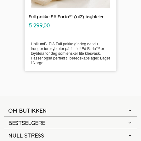
Full pakke På Farta™ (ai2) tøybleier
inkl.
Pris
5 299,00
mva.
UnikumBLEIA Full pakke gir deg det du
trenger for tøybleier på fulltid! På Farta™ er
tøybleia for deg som ønsker lite klesvask.
Passer også perfekt til beredskapslager. Laget
i Norge.
OM BUTIKKEN
BESTSELGERE
NULL STRESS