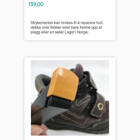
inkl.
Pris
139,00
mva.
Strykemerker kan brukes til å reparere hull,
dekke over flekker eller bare freshe opp et
plagg eller en sekk! Laget i Norge.