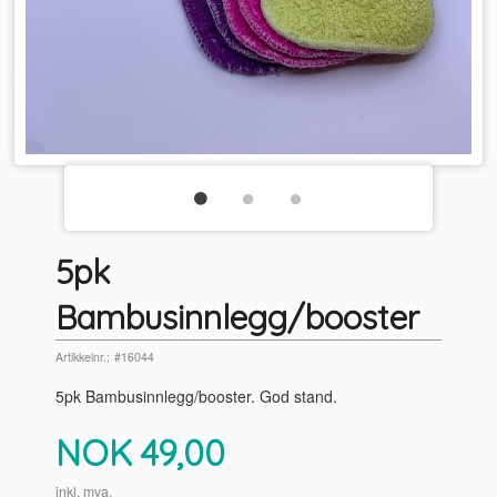
5pk
Bambusinnlegg/booster
Artikkelnr.:
#16044
5pk Bambusinnlegg/booster. God stand.
Pris
NOK
49,00
inkl. mva.