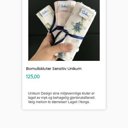
Bomullskluter Sensitiv Unikum
inkl.
Pris
125,00
mva.
Unikum Design sine miljøvennlige kluter er
laget av myk og behagelig gjenbruksflanell.
Velg mellom to størrelser! Laget i Norge.