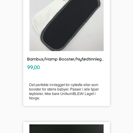
Bambus/Hamp Booster/Nyfødtinnlegg UnikumBLEIA
inkl.
Pris
99,00
mva.
Det perfekte innlegget for nyfødte eller som
booster for større babyer. Passer i alle typer
tøybleier, ikke bare UnikumBLEIA! Laget i
Norge.