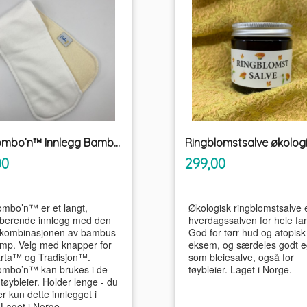
Gullkombo’n™ Innlegg Bambus og hamp UnikumBLEIA
inkl.
inkl.
Pris
00
299,00
mva.
mva.
ombo’n™ er et langt,
Økologisk ringblomstsalve 
berende innlegg med den
hverdagssalven for hele fam
kombinasjonen av bambus
God for tørr hud og atopisk
mp. Velg med knapper for
eksem, og særdeles godt e
rta™ og Tradisjon™.
som bleiesalve, også for
ombo’n™ kan brukes i de
tøybleier. Laget i Norge.
 tøybleier. Holder lenge - du
r kun dette innlegget i
 Laget i Norge.