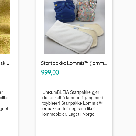
Ringblomstsalve økologisk Unikum
Startpakke Lommis™ (lommebleie) tøybleier
inkl.
Pris
999,00
mva.
er
UnikumBLEIA Startpakke gjør
ilien.
det enkelt å komme i gang med
tøybleier! Startpakke Lommis™
gnet
er pakken for deg som liker
lommebleier. Laget i Norge.