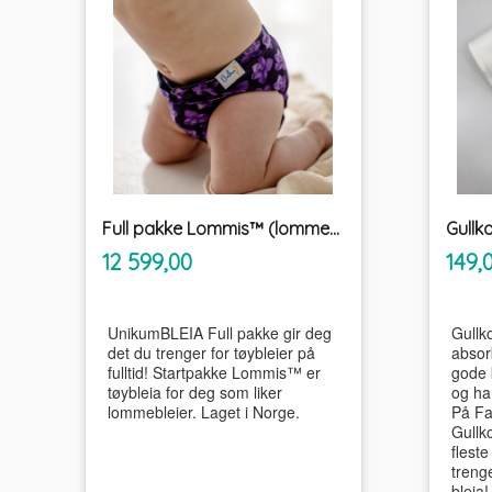
Full pakke Lommis™ (lommebleie) tøybleier
inkl.
Pris
Pris
12 599,00
149,
mva.
UnikumBLEIA Full pakke gir deg
Gullk
det du trenger for tøybleier på
absor
fulltid! Startpakke Lommis™ er
gode 
tøybleia for deg som liker
og ha
lommebleier. Laget i Norge.
På Fa
Gullk
fleste
trenge
bleia!