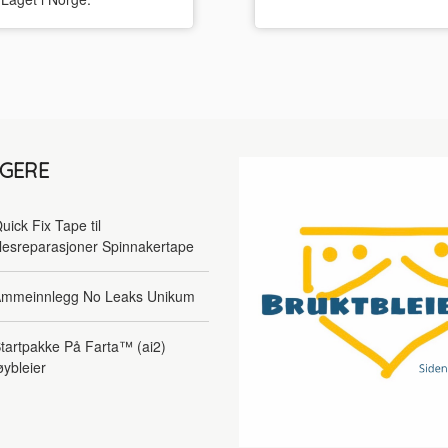
LGERE
uick Fix Tape til
lesreparasjoner Spinnakertape
mmeinnlegg No Leaks Unikum
tartpakke På Farta™ (ai2)
øybleier