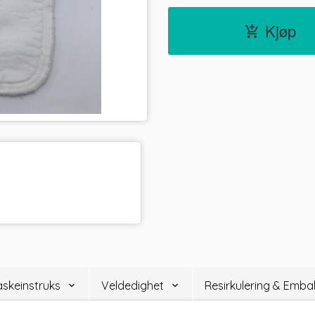
Kjøp
skeinstruks
Veldedighet
Resirkulering & Embal