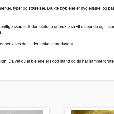
ker, typer og størrelser. Brukte tøybleier er hygieniske, og pas
vesentlige skader. Siden bleiene er brukte så vil utseende og tilst
d.
er henvises det til den enkelte produsent.
esign! Da vet du at bleiene er i god stand og du har samme foru