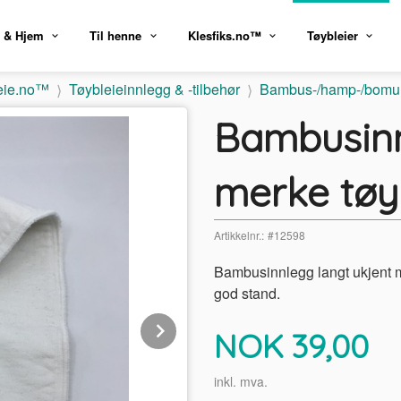
 & Hjem
Til henne
Klesfiks.no™
Tøybleier
eie.no™
Tøybleieinnlegg & -tilbehør
Bambus-/hamp-/bomul
Bambusinn
merke tøy
Artikkelnr.:
#12598
Bambusinnlegg langt ukjent m
god stand.
Next
Pris
NOK
39,00
inkl. mva.