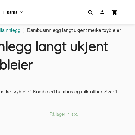
Til barna
lsinnlegg
Bambusinnlegg langt ukjent merke tøybleier
legg langt ukjent
bleier
erke tøybleier. Kombinert bambus og mikrofiber. Svært
På lager: 1 stk.