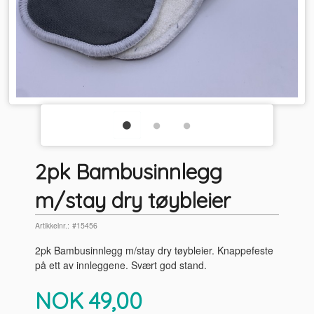
2pk Bambusinnlegg
m/stay dry tøybleier
Artikkelnr.:
#15456
2pk Bambusinnlegg m/stay dry tøybleier. Knappefeste
på ett av innleggene. Svært god stand.
Pris
NOK
49,00