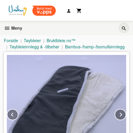
Gå
til
innholdet
Meny
Forside
Tøybleier
Bruktbleie.no™
Tøybleieinnlegg & -tilbehør
Bambus-/hamp-/bomullsinnlegg
Prev
Ne