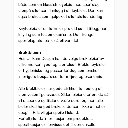
både som en klassisk tøybleie med sperrelag
utenpå eller som innlegg i en tøybleie. Den kan
også brukes som gulpeklut eller stelleunderlag.
Knytebleie er en form for prefold som i tillegg har
knyting som festemekanisme. Den trenger
sperrelag utenpå for å bli vanntett.
Bruktbleier:
Hos Unikum Design kan du velge bruktbleier av
ulike merker, typer og størrelser. Brukte tøybleier
er hygieniske, og passer for deg som ønsker
ytterligere besparelser for miljøet og økonomien.
Alle bruktbleier har gode strikker, tett pul og er
uten vesentlige skader. Siden bleiene er brukte så
vil utseende og tilstand være deretter, men alle
bleier skal ha god brukstid dersom ikke annet er
oppgitt. Pris vil gjenspeile tilstand.
For utfyllende informasjon om produktets
spesifikasjoner henvises det til den enkelte