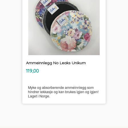
Ammeinnlegg No Leaks Unikum
inkl.
Pris
119,00
mva.
Myke og absorberende ammeinnlegg som
hindrer lekkasje og kan brukes igjen og igjen!
Laget i Norge.