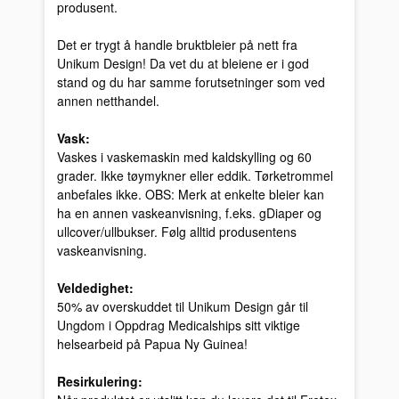
produsent.
Det er trygt å handle bruktbleier på nett fra
Unikum Design! Da vet du at bleiene er i god
stand og du har samme forutsetninger som ved
annen netthandel.
Vask:
Vaskes i vaskemaskin med kaldskylling og 60
grader. Ikke tøymykner eller eddik. Tørketrommel
anbefales ikke. OBS: Merk at enkelte bleier kan
ha en annen vaskeanvisning, f.eks. gDiaper og
ullcover/ullbukser. Følg alltid produsentens
vaskeanvisning.
Veldedighet:
50% av overskuddet til Unikum Design går til
Ungdom i Oppdrag Medicalships sitt viktige
helsearbeid på Papua Ny Guinea!
Resirkulering: