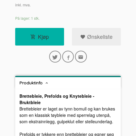
inkl. mva.
På lager: 1 stk.
Kjøp
Ønskeliste
Produktinfo
Brettebleie, Prefolds og Knytebleie -
Bruktbleie
Brettebleier er laget av tynn bomull og kan brukes
som en klassisk tøybleie med sperrelag utenpå,
som ekstrainnlegg, gulpeklut eller stelleunderlag.
Prefolds er tykkere enn brettebleier og egner seg