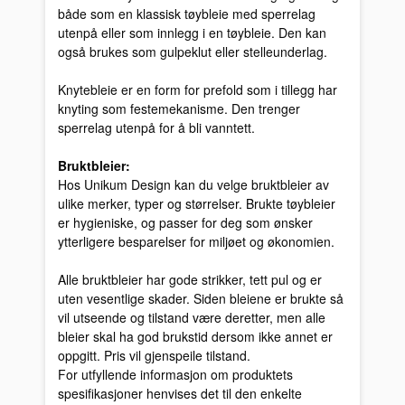
både som en klassisk tøybleie med sperrelag
utenpå eller som innlegg i en tøybleie. Den kan
også brukes som gulpeklut eller stelleunderlag.
Knytebleie er en form for prefold som i tillegg har
knyting som festemekanisme. Den trenger
sperrelag utenpå for å bli vanntett.
Bruktbleier:
Hos Unikum Design kan du velge bruktbleier av
ulike merker, typer og størrelser. Brukte tøybleier
er hygieniske, og passer for deg som ønsker
ytterligere besparelser for miljøet og økonomien.
Alle bruktbleier har gode strikker, tett pul og er
uten vesentlige skader. Siden bleiene er brukte så
vil utseende og tilstand være deretter, men alle
bleier skal ha god brukstid dersom ikke annet er
oppgitt. Pris vil gjenspeile tilstand.
For utfyllende informasjon om produktets
spesifikasjoner henvises det til den enkelte