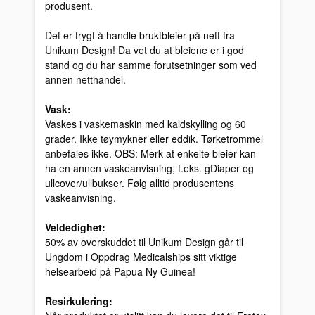
produsent.
Det er trygt å handle bruktbleier på nett fra
Unikum Design! Da vet du at bleiene er i god
stand og du har samme forutsetninger som ved
annen netthandel.
Vask:
Vaskes i vaskemaskin med kaldskylling og 60
grader. Ikke tøymykner eller eddik. Tørketrommel
anbefales ikke. OBS: Merk at enkelte bleier kan
ha en annen vaskeanvisning, f.eks. gDiaper og
ullcover/ullbukser. Følg alltid produsentens
vaskeanvisning.
Veldedighet:
50% av overskuddet til Unikum Design går til
Ungdom i Oppdrag Medicalships sitt viktige
helsearbeid på Papua Ny Guinea!
Resirkulering: