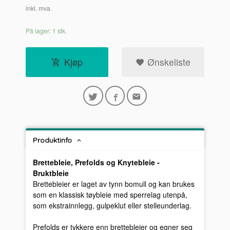
inkl. mva.
På lager: 1 stk.
Kjøp
Ønskeliste
Produktinfo
Brettebleie, Prefolds og Knytebleie -
Bruktbleie
Brettebleier er laget av tynn bomull og kan brukes
som en klassisk tøybleie med sperrelag utenpå,
som ekstrainnlegg, gulpeklut eller stelleunderlag.
Prefolds er tykkere enn brettebleier og egner seg