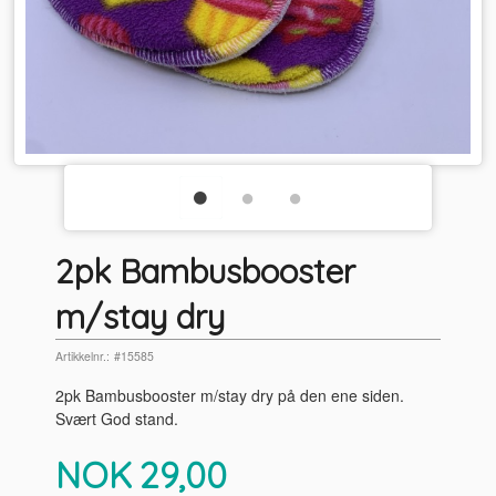
2pk Bambusbooster
m/stay dry
Artikkelnr.:
#15585
2pk Bambusbooster m/stay dry på den ene siden.
Svært God stand.
Pris
NOK
29,00