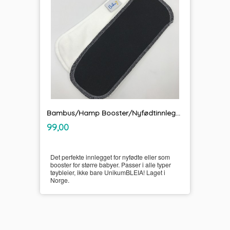
Bambus/Hamp Booster/Nyfødtinnlegg UnikumBLEIA
inkl.
Pris
99,00
mva.
Det perfekte innlegget for nyfødte eller som
booster for større babyer. Passer i alle typer
tøybleier, ikke bare UnikumBLEIA! Laget i
Norge.