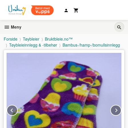
Gå
til
innholdet
Meny
Forside
Tøybleier
Bruktbleie.no™
Tøybleieinnlegg & -tilbehør
Bambus-/hamp-/bomullsinnlegg
Prev
Ne