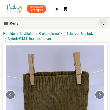
Gå
til
innholdet
Meny
Forside
Tøybleier
Bruktbleie.no™
Ullcover & ullbukser
Nyfødt/S/M Ullbukser/-cover
Prev
Ne