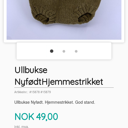
Ullbukse
NyfødtHjemmestrikket
Artikkelnr.:
#15878 #15879
Ullbukse Nyfødt. Hjemmestrikket. God stand.
Pris
NOK
49,00
inkl. mva.