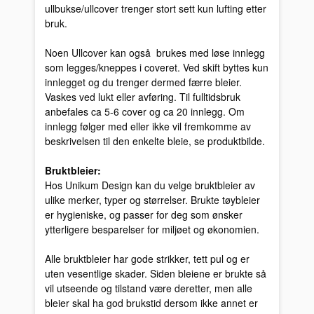
ullbukse/ullcover trenger stort sett kun lufting etter
bruk.
Noen Ullcover kan også brukes med løse innlegg
som legges/kneppes i coveret. Ved skift byttes kun
innlegget og du trenger dermed færre bleier.
Vaskes ved lukt eller avføring. Til fulltidsbruk
anbefales ca 5-6 cover og ca 20 innlegg. Om
innlegg følger med eller ikke vil fremkomme av
beskrivelsen til den enkelte bleie, se produktbilde.
Bruktbleier:
Hos Unikum Design kan du velge bruktbleier av
ulike merker, typer og størrelser. Brukte tøybleier
er hygieniske, og passer for deg som ønsker
ytterligere besparelser for miljøet og økonomien.
Alle bruktbleier har gode strikker, tett pul og er
uten vesentlige skader. Siden bleiene er brukte så
vil utseende og tilstand være deretter, men alle
bleier skal ha god brukstid dersom ikke annet er