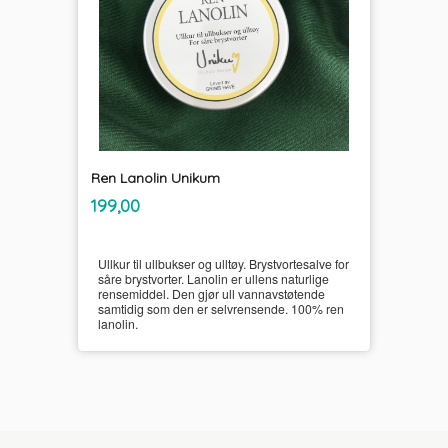
Ren Lanolin Unikum
inkl.
Pris
199,00
mva.
Ullkur til ullbukser og ulltøy. Brystvortesalve for
såre brystvorter. Lanolin er ullens naturlige
rensemiddel. Den gjør ull vannavstøtende
samtidig som den er selvrensende. 100% ren
lanolin.