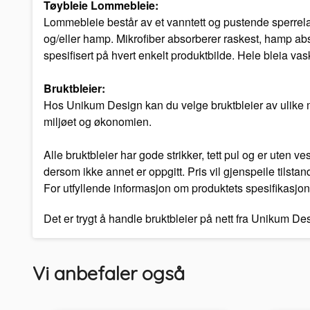
Tøybleie Lommebleie:
Lommebleie består av et vanntett og pustende sperrelag
og/eller hamp. Mikrofiber absorberer raskest, hamp abs
spesifisert på hvert enkelt produktbilde. Hele bleia vas
Bruktbleier:
Hos Unikum Design kan du velge bruktbleier av ulike mer
miljøet og økonomien.
Alle bruktbleier har gode strikker, tett pul og er uten 
dersom ikke annet er oppgitt. Pris vil gjenspeile tilstan
For utfyllende informasjon om produktets spesifikasjon
Det er trygt å handle bruktbleier på nett fra Unikum D
Vi anbefaler også