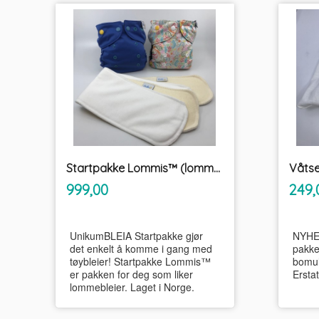
Startpakke Lommis™ (lommebleie) tøybleier
inkl.
Pris
Pris
999,00
249,
mva.
UnikumBLEIA Startpakke gjør
NYHET
det enkelt å komme i gang med
pakke
tøybleier! Startpakke Lommis™
bomul
er pakken for deg som liker
Erstat
lommebleier. Laget i Norge.