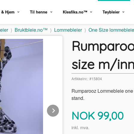
 & Hjem
Til henne
Klesfiks.no™
Tøybleier
eier
Bruktbleie.no™
Lommebleier
One Size lommebleie
Rumparoo
size m/inn
Artikkelnr.:
#15804
Rumparooz Lommebleie one si
stand.
Next
Pris
NOK
99,00
inkl. mva.