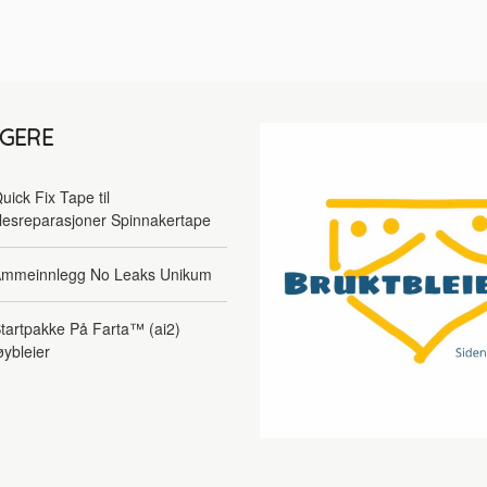
LGERE
uick Fix Tape til
lesreparasjoner Spinnakertape
mmeinnlegg No Leaks Unikum
tartpakke På Farta™ (ai2)
øybleier