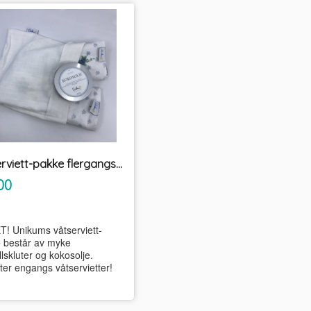
Våtserviett-pakke flergangs Unikum
inkl.
00
mva.
! Unikums våtserviett-
 består av myke
lskluter og kokosolje.
ter engangs våtservietter!