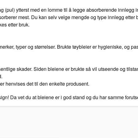
 (pul) ytterst med en lomme til å legge absorberende innlegg in
orberer mest. Du kan selv velge mengde og type innlegg etter be
kes etter bruk.
ker, typer og størrelser. Brukte tøybleier er hygieniske, og pas
vesentlige skader. Siden bleiene er brukte så vil utseende og tilst
d.
er henvises det til den enkelte produsent.
esign! Da vet du at bleiene er i god stand og du har samme foru