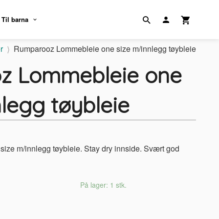
Til barna
r
Rumparooz Lommebleie one size m/innlegg tøybleie
z Lommebleie one
legg tøybleie
ze m/innlegg tøybleie. Stay dry innside. Svært god
På lager: 1 stk.