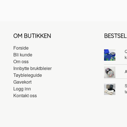
OM BUTIKKEN
BESTSE
Forside
Q
Bli kunde
k
Om oss
Innbytte bruktbleier
A
Tøybleieguide
Gavekort
S
Logg inn
t
Kontakt oss