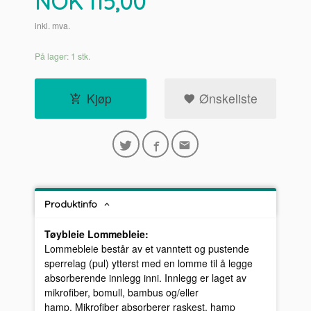
Pris
NOK
115,00
inkl. mva.
På lager: 1 stk.
Kjøp
Ønskeliste
Produktinfo
Tøybleie Lommebleie:
Lommebleie består av et vanntett og pustende
sperrelag (pul) ytterst med en lomme til å legge
absorberende innlegg inni. Innlegg er laget av
mikrofiber, bomull, bambus og/eller
hamp. Mikrofiber absorberer raskest, hamp