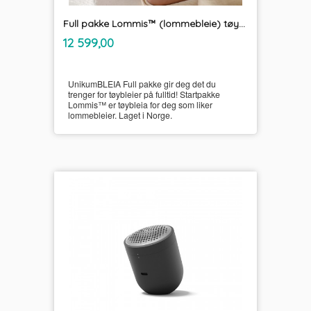
Full pakke Lommis™ (lommebleie) tøybleier
inkl.
Pris
12 599,00
mva.
UnikumBLEIA Full pakke gir deg det du
trenger for tøybleier på fulltid! Startpakke
Lommis™ er tøybleia for deg som liker
lommebleier. Laget i Norge.