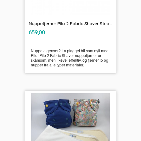
Nuppefjerner Pilo 2 Fabric Shaver Steamery
inkl.
Pris
659,00
mva.
Nuppete genser? La plagget bli som nytt med
Pilo! Pilo 2 Fabric Shaver nuppefjerner er
skånsom, men likevel effektiv, og fjerner lo og
nupper fra alle typer materialer.