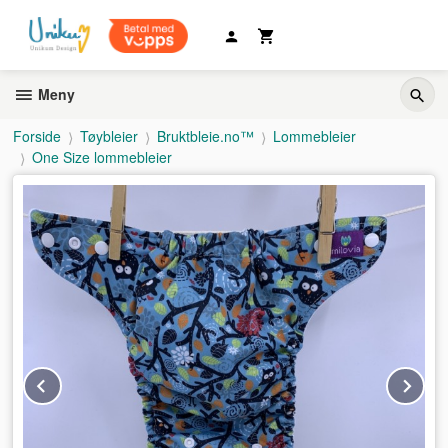
Gå
til
innholdet
Meny
Forside
Tøybleier
Bruktbleie.no™
Lommebleier
One Size lommebleier
Prev
Ne