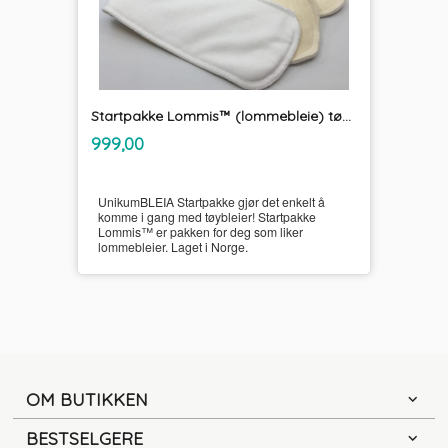
Startpakke Lommis™ (lommebleie) tøybleier
inkl.
Pris
999,00
mva.
UnikumBLEIA Startpakke gjør det enkelt å
komme i gang med tøybleier! Startpakke
Lommis™ er pakken for deg som liker
lommebleier. Laget i Norge.
OM BUTIKKEN
BESTSELGERE