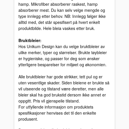
hamp. Mikrofiber absorberer raskest, hamp
absorberer mest. Du kan selv velge mengde og
type innlegg etter behov. NB: Innlegg følger ikke
alltid med, det står spesifisert på hvert enkelt
produktbilde. Hele bleia vaskes etter bruk.
Bruktbleier:
Hos Unikum Design kan du velge bruktbleier av
ulike merker, typer og størrelser. Brukte tøybleier
er hygieniske, og passer for deg som ønsker
ytterligere besparelser for miljøet og økonomien.
Alle bruktbleier har gode strikker, tett pul og er
uten vesentlige skader. Siden bleiene er brukte så
vil utseende og tilstand være deretter, men alle
bleier skal ha god brukstid dersom ikke annet er
oppgitt. Pris vil gjenspeile tilstand.
For utfyllende informasjon om produktets
spesifikasjoner henvises det til den enkelte
produsent.