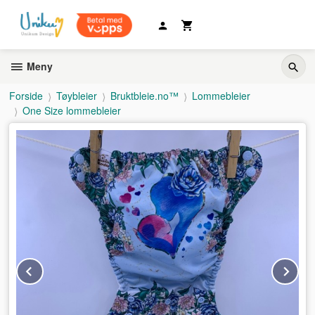
Gå
til
innholdet
Meny
Forside
Tøybleier
Bruktbleie.no™
Lommebleier
One Size lommebleier
Prev
Ne