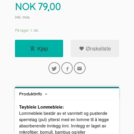
Pris
NOK
79,00
inkl. mva.
På lager: 1 stk.
Kjøp
Ønskeliste
Produktinfo
Tøybleie Lommebleie:
Lommebleie består av et vanntett og pustende
sperrelag (pul) ytterst med en lomme til å legge
absorberende innlegg inni. Innlegg er laget av
mikrofiber, bomull, bambus og/eller