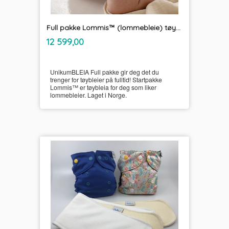
Full pakke Lommis™ (lommebleie) tøybleier
inkl.
Pris
12 599,00
mva.
UnikumBLEIA Full pakke gir deg det du
trenger for tøybleier på fulltid! Startpakke
Lommis™ er tøybleia for deg som liker
lommebleier. Laget i Norge.