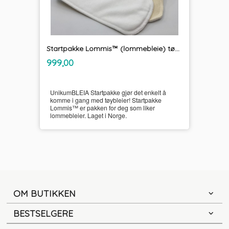
Startpakke Lommis™ (lommebleie) tøybleier
inkl.
Pris
999,00
mva.
UnikumBLEIA Startpakke gjør det enkelt å
komme i gang med tøybleier! Startpakke
Lommis™ er pakken for deg som liker
lommebleier. Laget i Norge.
OM BUTIKKEN
BESTSELGERE