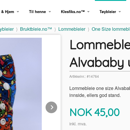
 & Hjem
Til henne
Klesfiks.no™
Tøybleier
ybleier
Bruktbleie.no™
Lommebleier
One Size lommebl
Lommeblei
Alvababy 
Artikkelnr.:
#14764
Lommebleie one size Alvababy
innside, ellers god stand.
Next
Pris
NOK
45,00
inkl. mva.