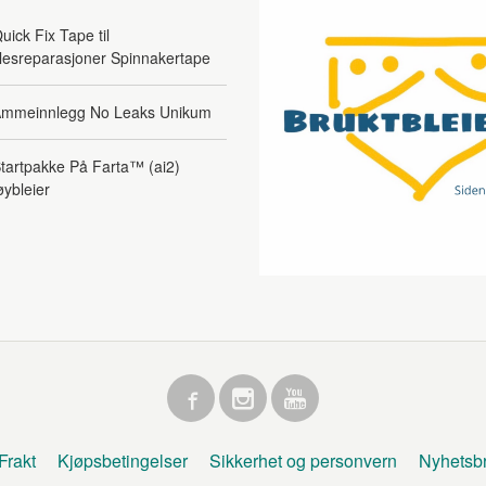
uick Fix Tape til
lesreparasjoner Spinnakertape
mmeinnlegg No Leaks Unikum
tartpakke På Farta™ (ai2)
øybleier
Frakt
Kjøpsbetingelser
Sikkerhet og personvern
Nyhetsb