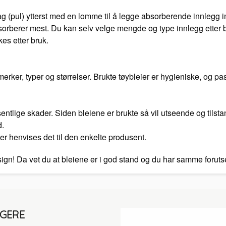
 (pul) ytterst med en lomme til å legge absorberende innlegg in
orberer mest. Du kan selv velge mengde og type innlegg etter be
kes etter bruk.
ker, typer og størrelser. Brukte tøybleier er hygieniske, og pas
vesentlige skader. Siden bleiene er brukte så vil utseende og tilst
d.
er henvises det til den enkelte produsent.
esign! Da vet du at bleiene er i god stand og du har samme foru
LGERE