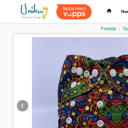
Gå
til
Hus
innholdet
Forside
Tø
Prev