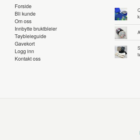
Forside
Q
Bli kunde
k
Om oss
Innbytte bruktbleier
A
Tøybleieguide
Gavekort
S
Logg inn
t
Kontakt oss