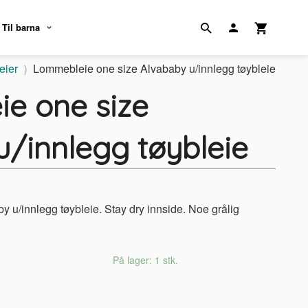
Til barna
eier
Lommebleie one size Alvababy u/innlegg tøybleie
e one size
u/innlegg tøybleie
 u/innlegg tøybleie. Stay dry innside. Noe grålig
På lager: 1 stk.