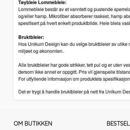
Tøybleie Lommebleie:
Lommebleie består av et vanntett og pustende sperrelag
og/eller hamp. Mikrofiber absorberer raskest, hamp abs
spesifisert på hvert enkelt produktbilde. Hele bleia vas
Bruktbleier:
Hos Unikum Design kan du velge bruktbleier av ulike mer
miljøet og økonomien.
Alle bruktbleier har gode strikker, tett pul og er uten 
dersom ikke annet er oppgitt. Pris vil gjenspeile tilstan
For utfyllende informasjon om produktets spesifikasjon
Det er trygt å handle bruktbleier på nett fra Unikum D
OM BUTIKKEN
BESTSE