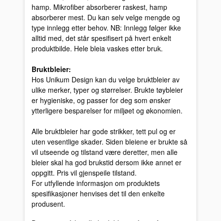
hamp. Mikrofiber absorberer raskest, hamp
absorberer mest. Du kan selv velge mengde og
type innlegg etter behov. NB: Innlegg følger ikke
alltid med, det står spesifisert på hvert enkelt
produktbilde. Hele bleia vaskes etter bruk.
Bruktbleier:
Hos Unikum Design kan du velge bruktbleier av
ulike merker, typer og størrelser. Brukte tøybleier
er hygieniske, og passer for deg som ønsker
ytterligere besparelser for miljøet og økonomien.
Alle bruktbleier har gode strikker, tett pul og er
uten vesentlige skader. Siden bleiene er brukte så
vil utseende og tilstand være deretter, men alle
bleier skal ha god brukstid dersom ikke annet er
oppgitt. Pris vil gjenspeile tilstand.
For utfyllende informasjon om produktets
spesifikasjoner henvises det til den enkelte
produsent.