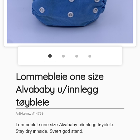
Lommebleie one size
Alvababy u/innlegg
tøybleie
Artikkelnr.:
#14769
Lommebleie one size Alvababy u/innlegg tøybleie.
Stay dry innside. Svært god stand.