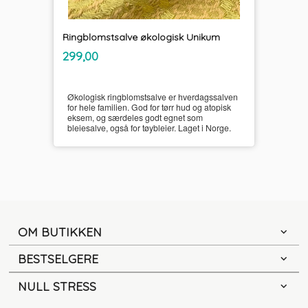
Ringblomstsalve økologisk Unikum
inkl.
Pris
299,00
mva.
Økologisk ringblomstsalve er hverdagssalven
for hele familien. God for tørr hud og atopisk
eksem, og særdeles godt egnet som
bleiesalve, også for tøybleier. Laget i Norge.
OM BUTIKKEN
BESTSELGERE
NULL STRESS