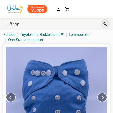
Gå
til
innholdet
Meny
Forside
Tøybleier
Bruktbleie.no™
Lommebleier
One Size lommebleier
Prev
Ne