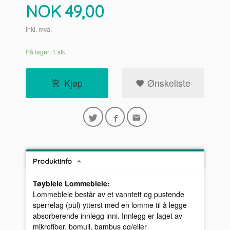
Pris
NOK
49,00
inkl. mva.
På lager: 1 stk.
Kjøp
Ønskeliste
Produktinfo
Tøybleie Lommebleie:
Lommebleie består av et vanntett og pustende
sperrelag (pul) ytterst med en lomme til å legge
absorberende innlegg inni. Innlegg er laget av
mikrofiber, bomull, bambus og/eller