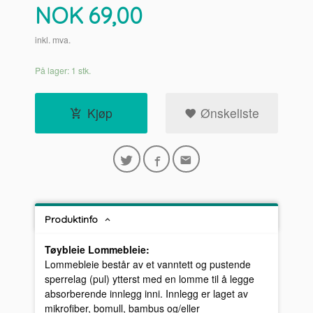
Pris
NOK
69,00
inkl. mva.
På lager: 1 stk.
Kjøp
Ønskeliste
Produktinfo
Tøybleie Lommebleie:
Lommebleie består av et vanntett og pustende
sperrelag (pul) ytterst med en lomme til å legge
absorberende innlegg inni. Innlegg er laget av
mikrofiber, bomull, bambus og/eller