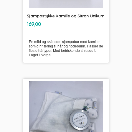
Sjampostykke Kamille og Sitron Unikum
inkl.
Pris
169,00
mva.
En mild og skånsom sjampobar med kamille
som gir næring til hår og hodebunn. Passer de
fleste hårtyper. Med forfriskende sitrusduft.
Laget i Norge.