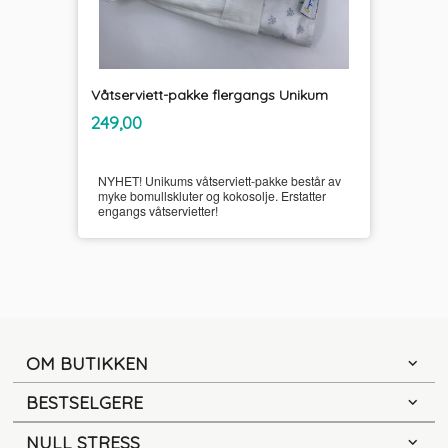
Våtserviett-pakke flergangs Unikum
inkl.
Pris
249,00
mva.
NYHET! Unikums våtserviett-pakke består av
myke bomullskluter og kokosolje. Erstatter
engangs våtservietter!
OM BUTIKKEN
BESTSELGERE
NULL STRESS