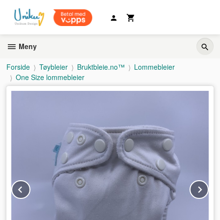
Gå
til
innholdet
Meny
Forside
Tøybleier
Bruktbleie.no™
Lommebleier
One Size lommebleier
Prev
Ne