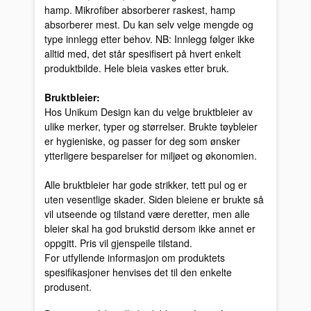
hamp. Mikrofiber absorberer raskest, hamp
absorberer mest. Du kan selv velge mengde og
type innlegg etter behov. NB: Innlegg følger ikke
alltid med, det står spesifisert på hvert enkelt
produktbilde. Hele bleia vaskes etter bruk.
Bruktbleier:
Hos Unikum Design kan du velge bruktbleier av
ulike merker, typer og størrelser. Brukte tøybleier
er hygieniske, og passer for deg som ønsker
ytterligere besparelser for miljøet og økonomien.
Alle bruktbleier har gode strikker, tett pul og er
uten vesentlige skader. Siden bleiene er brukte så
vil utseende og tilstand være deretter, men alle
bleier skal ha god brukstid dersom ikke annet er
oppgitt. Pris vil gjenspeile tilstand.
For utfyllende informasjon om produktets
spesifikasjoner henvises det til den enkelte
produsent.