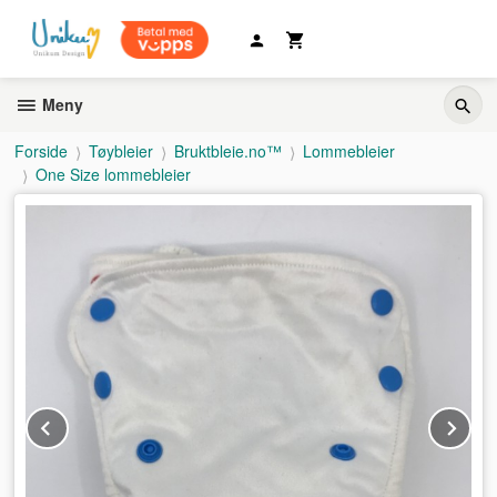
Gå
til
innholdet
Meny
Forside
Tøybleier
Bruktbleie.no™
Lommebleier
One Size lommebleier
Prev
Ne