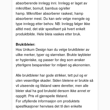
absorberende innlegg inni. Innlegg er laget av
mikrofiber, bomull, bambus og/eller
hamp. Mikrofiber absorberer raskest, hamp
absorberer mest. Du kan selv velge mengde og
type innlegg etter behov. NB: Innlegg følger ikke
alltid med, det står spesifisert på hvert enkelt
produktbilde. Hele bleia vaskes etter bruk.
Bruktbleier:
Hos Unikum Design kan du velge bruktbleier av
ulike merker, typer og størrelser. Brukte tøybleier
er hygieniske, og passer for deg som ønsker
ytterligere besparelser for miljøet og økonomien.
Alle bruktbleier har gode strikker, tett pul og er
uten vesentlige skader. Siden bleiene er brukte så
vil utseende og tilstand være deretter, men alle
bleier skal ha god brukstid dersom ikke annet er
oppgitt. Pris vil gjenspeile tilstand.
For utfyllende informasjon om produktets
spesifikasjoner henvises det til den enkelte