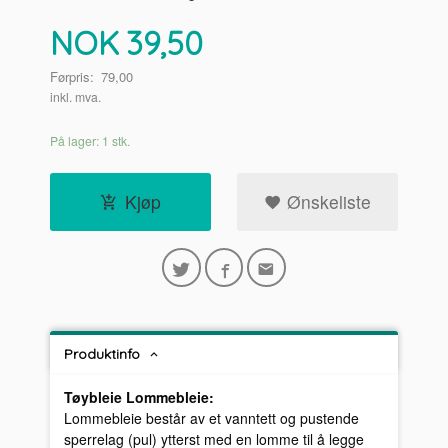
Tilbud
NOK
39,50
Førpris:
79,00
inkl. mva.
På lager: 1 stk.
Kjøp
Ønskeliste
Produktinfo
Tøybleie Lommebleie:
Lommebleie består av et vanntett og pustende
sperrelag (pul) ytterst med en lomme til å legge