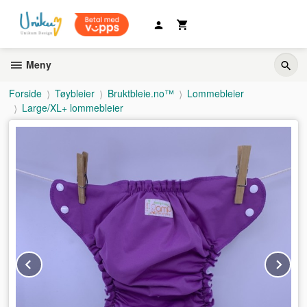
Gå
til
innholdet
Meny
Forside
Tøybleier
Bruktbleie.no™
Lommebleier
Large/XL+ lommebleier
Prev
Ne