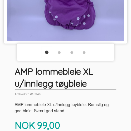
AMP lommebleie XL
u/innlegg tøybleie
Artikkelnr.:
#16340
AMP lommebleie XL u/innlegg tøybleie. Romslig og
god bleie. Svært god stand.
Pris
NOK
99,00