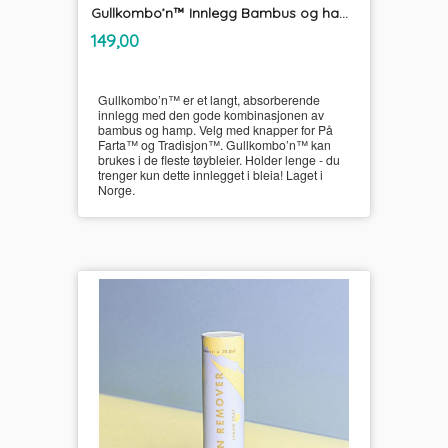
Gullkombo’n™ Innlegg Bambus og hamp UnikumBLEIA
inkl.
Pris
149,00
mva.
Gullkombo’n™ er et langt, absorberende
innlegg med den gode kombinasjonen av
bambus og hamp. Velg med knapper for På
Farta™ og Tradisjon™. Gullkombo’n™ kan
brukes i de fleste tøybleier. Holder lenge - du
trenger kun dette innlegget i bleia! Laget i
Norge.