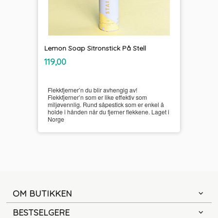
Lemon Soap Sitronstick På Stell
inkl.
Pris
119,00
mva.
Flekkfjerner’n du blir avhengig av!
Flekkfjerner’n som er like effektiv som
miljøvennlig. Rund såpestick som er enkel å
holde i hånden når du fjerner flekkene. Laget i
Norge
OM BUTIKKEN
BESTSELGERE