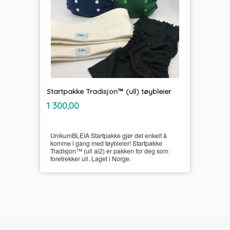
Startpakke Tradisjon™ (ull) tøybleier
inkl.
Pris
1 300,00
mva.
UnikumBLEIA Startpakke gjør det enkelt å
komme i gang med tøybleier! Startpakke
Tradisjon™ (ull ai2) er pakken for deg som
foretrekker ull. Laget i Norge.