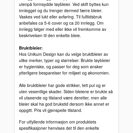
utenpå formsydde tøybleier. Ved skift byttes kun
innlegget og du trenger dermed færre bleier.
Vaskes ved lukt eller avføring. Til fulltidsbruk
anbefales ca 5-6 cover og ca 20 innlegg. Om
innlegg følger med eller ikke vil fremkomme av
beskrivelsen til den enkelte bleie.
Bruktbleier:
Hos Unikum Design kan du velge bruktbleier av
ulike merker, typer og størrelser. Brukte tøybleier
er hygieniske, og passer for deg som ønsker
ytterligere besparelser for miljøet og økonomien.
Alle bruktbleier har gode strikker, tett pul og er
uten vesentlige skader. Siden bleiene er brukte så
vil utseende og tilstand være deretter, men alle
bleier skal ha god brukstid dersom ikke annet er
oppgitt. Pris vil gjenspeile tilstand.
For utfyllende informasjon om produktets
spesifikasjoner henvises det til den enkelte