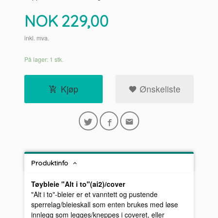
Pris
NOK
229,00
inkl. mva.
På lager: 1 stk.
Kjøp
Ønskeliste
Produktinfo
Tøybleie "Alt i to"(ai2)/cover
"Alt i to"-bleier er et vanntett og pustende
sperrelag/bleieskall som enten brukes med løse
innlegg som legges/kneppes i coveret, eller