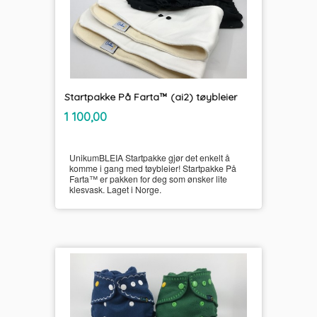
Startpakke På Farta™ (ai2) tøybleier
inkl.
Pris
1 100,00
mva.
UnikumBLEIA Startpakke gjør det enkelt å
komme i gang med tøybleier! Startpakke På
Farta™ er pakken for deg som ønsker lite
klesvask. Laget i Norge.