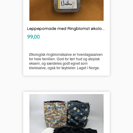
Leppepomade med Ringblomst økologisk
inkl.
Pris
99,00
mva.
Økologisk ringblomstsalve er hverdagssalven
for hele familien. God for tørr hud og atopisk
eksem, og særdeles godt egnet som
bleiesalve, også for tøybleier. Laget i Norge.