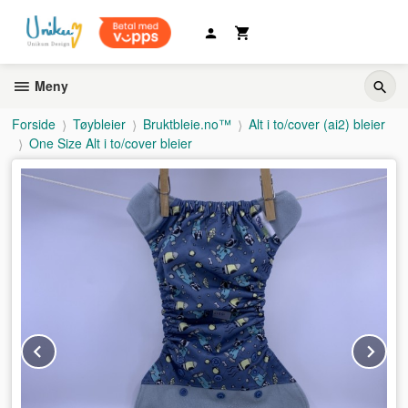
Gå
til
innholdet
Meny
Forside
Tøybleier
Bruktbleie.no™
Alt i to/cover (ai2) bleier
One Size Alt i to/cover bleier
Prev
Ne