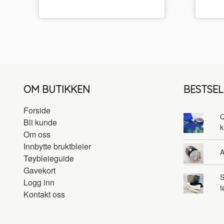
OM BUTIKKEN
BESTSE
Forside
Q
Bli kunde
k
Om oss
Innbytte bruktbleier
A
Tøybleieguide
Gavekort
S
Logg inn
t
Kontakt oss