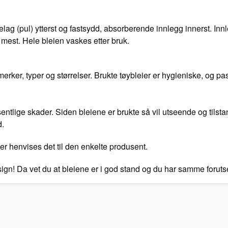
rrelag (pul) ytterst og fastsydd, absorberende innlegg innerst. In
mest. Hele bleien vaskes etter bruk.
ker, typer og størrelser. Brukte tøybleier er hygieniske, og pas
vesentlige skader. Siden bleiene er brukte så vil utseende og tilst
d.
er henvises det til den enkelte produsent.
esign! Da vet du at bleiene er i god stand og du har samme foru