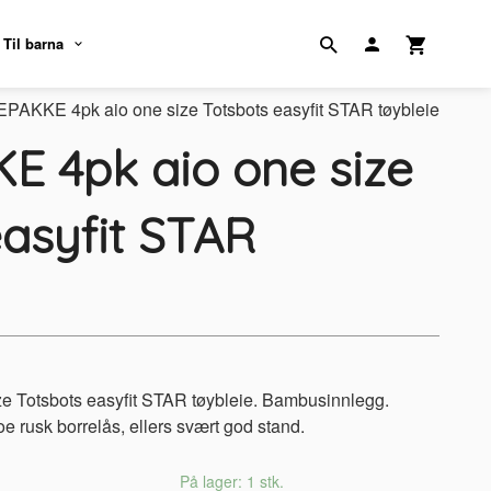
Til barna
PAKKE 4pk aio one size Totsbots easyfit STAR tøybleie
E 4pk aio one size
easyfit STAR
 Totsbots easyfit STAR tøybleie. Bambusinnlegg.
e rusk borrelås, ellers svært god stand.
På lager: 1 stk.