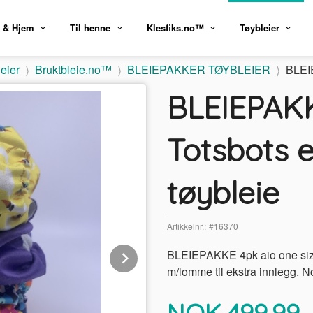
 & Hjem
Til henne
Klesfiks.no™
Tøybleier
eier
Bruktbleie.no™
BLEIEPAKKER TØYBLEIER
BLEIE
BLEIEPAKK
Totsbots 
tøybleie
Artikkelnr.:
#16370
Next
BLEIEPAKKE 4pk aio one size
m/lomme til ekstra innlegg. No
Pris
NOK
499,99