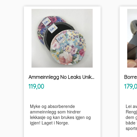
Ammeinnlegg No Leaks Unikum
Borre
inkl.
Pris
Pris
119,00
179,
mva.
Myke og absorberende
Lei a
ammeinnlegg som hindrer
Rengj
lekkasje og kan brukes igjen og
dem g
igjen! Laget i Norge.
både 
sports