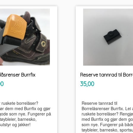
låsrenser Burrfix
inkl.
inkl.
Pris
00
35,00
mva.
mva.
v ruskete borrelåser?
Reserve tannrad til
ør dem med Burrfix og gjør
Borrelåsrenser Burrfix. Lei 
ode som nye. Fungerer på
ruskete borrelåser? Rengj
tøybleier, barnesko,
med Burrfix og gjør dem g
utstyr og jakker!
som nye. Fungerer på båd
tøybleier, barnesko, sportsu