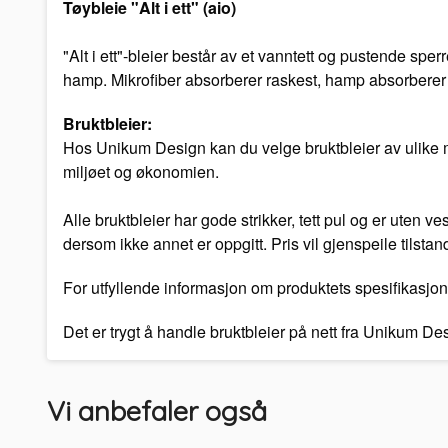
Tøybleie "Alt i ett" (aio)
"Alt i ett"-bleier består av et vanntett og pustende spe
hamp. Mikrofiber absorberer raskest, hamp absorberer 
Bruktbleier:
Hos Unikum Design kan du velge bruktbleier av ulike mer
miljøet og økonomien.
Alle bruktbleier har gode strikker, tett pul og er uten 
dersom ikke annet er oppgitt. Pris vil gjenspeile tilstan
For utfyllende informasjon om produktets spesifikasjon
Det er trygt å handle bruktbleier på nett fra Unikum D
Vi anbefaler også