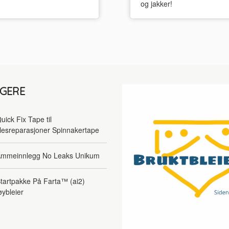
og jakker!
LGERE
uick Fix Tape til
lesreparasjoner Spinnakertape
mmeinnlegg No Leaks Unikum
tartpakke På Farta™ (ai2)
øybleier