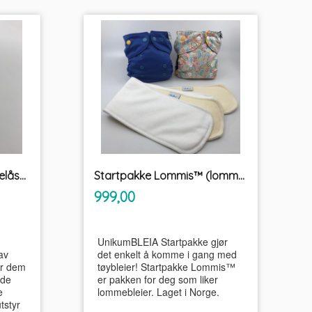
Reserve tannrad til Borrelåsrenser Burrfix
Startpakke Lommis™ (lommebleie) tøybleier
inkl.
Pris
999,00
mva.
UnikumBLEIA Startpakke gjør
av
det enkelt å komme i gang med
ør dem
tøybleier! Startpakke Lommis™
ode
er pakken for deg som liker
e
lommebleier. Laget i Norge.
tstyr