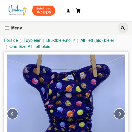
Gå
til
innholdet
Meny
Forside
Tøybleier
Bruktbleie.no™
Alt i ett (aio) bleier
One Size Alt i ett bleier
Prev
Ne