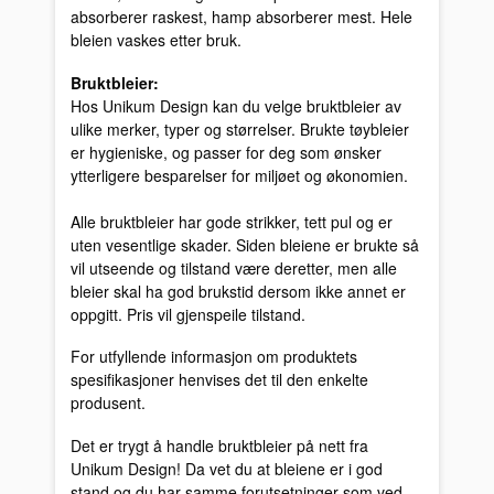
absorberer raskest, hamp absorberer mest. Hele
bleien vaskes etter bruk.
Bruktbleier:
Hos Unikum Design kan du velge bruktbleier av
ulike merker, typer og størrelser. Brukte tøybleier
er hygieniske, og passer for deg som ønsker
ytterligere besparelser for miljøet og økonomien.
Alle bruktbleier har gode strikker, tett pul og er
uten vesentlige skader. Siden bleiene er brukte så
vil utseende og tilstand være deretter, men alle
bleier skal ha god brukstid dersom ikke annet er
oppgitt. Pris vil gjenspeile tilstand.
For utfyllende informasjon om produktets
spesifikasjoner henvises det til den enkelte
produsent.
Det er trygt å handle bruktbleier på nett fra
Unikum Design! Da vet du at bleiene er i god
stand og du har samme forutsetninger som ved