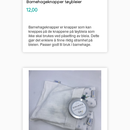
Barnehageknapper tøybleier
inkl.
Pris
12,00
mva.
Barnehageknapper er knapper som kan
kneppes på de knappene på tøybleia som
ikke skal brukes ved påsetting av bleia. Dette
gjør det enklere å finne riktig stramhet på
bleien. Passer godt til bruk i barnehage.