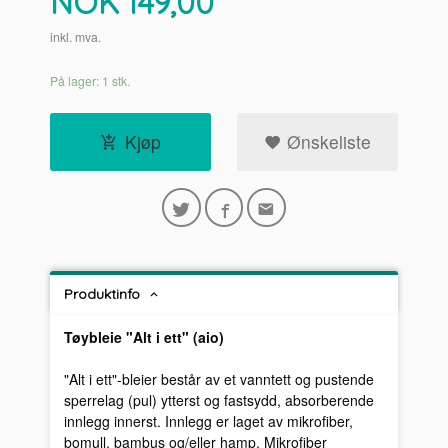
Pris
NOK
149,00
inkl. mva.
På lager: 1 stk.
Kjøp
Ønskeliste
Produktinfo
Tøybleie "Alt i ett" (aio)
"Alt i ett"-bleier består av et vanntett og pustende
sperrelag (pul) ytterst og fastsydd, absorberende
innlegg innerst. Innlegg er laget av mikrofiber,
bomull, bambus og/eller hamp. Mikrofiber