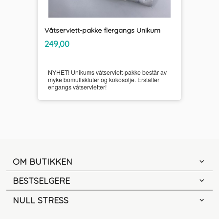
Våtserviett-pakke flergangs Unikum
inkl.
Pris
249,00
mva.
NYHET! Unikums våtserviett-pakke består av
myke bomullskluter og kokosolje. Erstatter
engangs våtservietter!
OM BUTIKKEN
BESTSELGERE
NULL STRESS