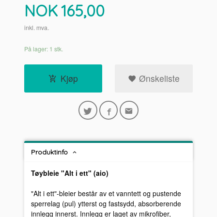
Pris
NOK
165,00
inkl. mva.
På lager: 1 stk.
Kjøp
Ønskeliste
Produktinfo
Tøybleie "Alt i ett" (aio)
"Alt i ett"-bleier består av et vanntett og pustende
sperrelag (pul) ytterst og fastsydd, absorberende
innlegg innerst. Innlegg er laget av mikrofiber,