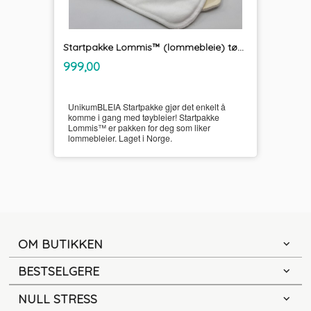
Startpakke Lommis™ (lommebleie) tøybleier
inkl.
Pris
999,00
mva.
UnikumBLEIA Startpakke gjør det enkelt å
komme i gang med tøybleier! Startpakke
Lommis™ er pakken for deg som liker
lommebleier. Laget i Norge.
OM BUTIKKEN
BESTSELGERE
NULL STRESS