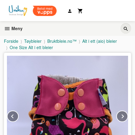
Gå
til
innholdet
Meny
Forside
Tøybleier
Bruktbleie.no™
Alt i ett (aio) bleier
One Size Alt i ett bleier
Prev
Ne