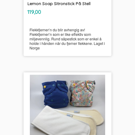
Lemon Soap Sitronstick På Stell
inkl.
Pris
119,00
mva.
Flekkfjerner’n du blir avhengig av!
Flekkfjerner’n som er like effektiv som
miljøvennlig. Rund såpestick som er enkel å
holde i hånden når du fjerner flekkene. Laget i
Norge