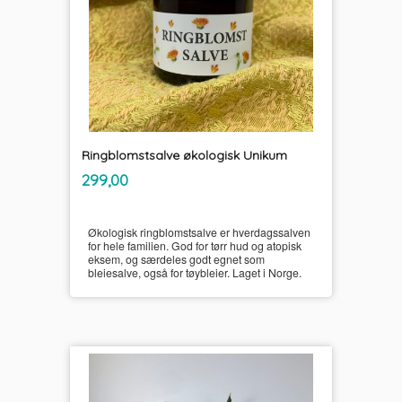
Ringblomstsalve økologisk Unikum
inkl.
Pris
299,00
mva.
Økologisk ringblomstsalve er hverdagssalven
for hele familien. God for tørr hud og atopisk
eksem, og særdeles godt egnet som
bleiesalve, også for tøybleier. Laget i Norge.