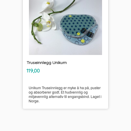
Truseinnlegg Unikum
inkl.
Pris
119,00
mva.
Unikum Truseinnlegg er myke å ha på, puster
og absorberer godt. Et hudvennlig og
miljøvennlig alternativ til engangsbind. Laget i
Norge.