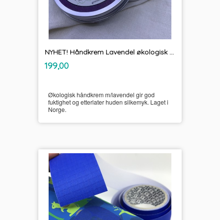
NYHET! Håndkrem Lavendel økologisk Unikum
inkl.
Pris
199,00
mva.
Økologisk håndkrem m/lavendel gir god
fuktighet og etterlater huden silkemyk. Laget i
Norge.