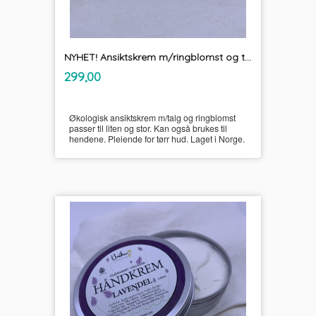
NYHET! Ansiktskrem m/ringblomst og talg økologisk Unikum
inkl.
Pris
299,00
mva.
Økologisk ansiktskrem m/talg og ringblomst
passer til liten og stor. Kan også brukes til
hendene. Pleiende for tørr hud. Laget i Norge.