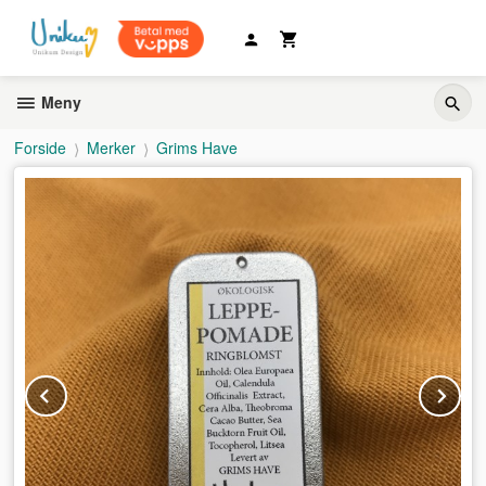
Gå
til
innholdet
Meny
Forside
Merker
Grims Have
Prev
Ne