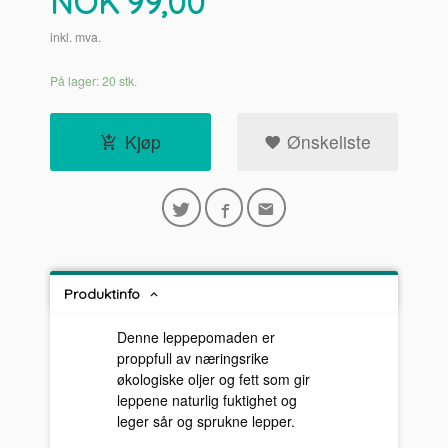
Pris
NOK
99,00
inkl. mva.
På lager: 20 stk.
Kjøp
Ønskeliste
Produktinfo
Denne leppepomaden er
proppfull av næringsrike
økologiske oljer og fett som gir
leppene naturlig fuktighet og
leger sår og sprukne lepper.