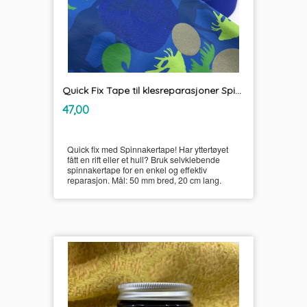
Quick Fix Tape til klesreparasjoner Spinnakertape
inkl.
Pris
47,00
mva.
Quick fix med Spinnakertape! Har yttertøyet
fått en rift eller et hull? Bruk selvklebende
spinnakertape for en enkel og effektiv
reparasjon. Mål: 50 mm bred, 20 cm lang.