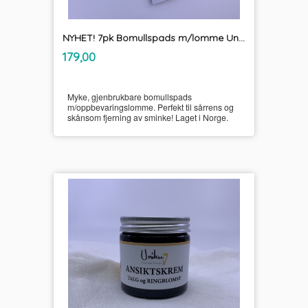
NYHET! 7pk Bomullspads m/lomme Unikum
inkl.
Pris
179,00
mva.
Myke, gjenbrukbare bomullspads
m/oppbevaringslomme. Perfekt til sårrens og
skånsom fjerning av sminke! Laget i Norge.