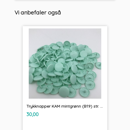
Vi anbefaler også
Trykknapper KAM mintgrønn (B19) str. 20 30 stk
inkl.
Pris
30,00
mva.