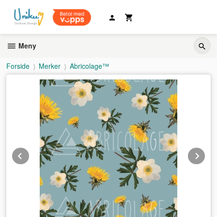
Gå
til
innholdet
Meny
Forside
Merker
Abricolage™
Prev
Ne