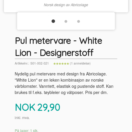
Norsk design av Abricolage
Pul metervare - White
Lion - Designerstoff
Artikkelnr.:
S01-002-021
(1 anmeldelse)
Nydelig pul metervare med design fra Abricolage.
"White Lion" er en leken kombinasjon av norske
vårblomster. Vanntett, elastisk og pustende stoff. Kan
brukes til f.eks. tøybleier og våtposer. Pris per dm.
Pris
NOK
29,90
inkl. mva.
På lager: 1 stk.