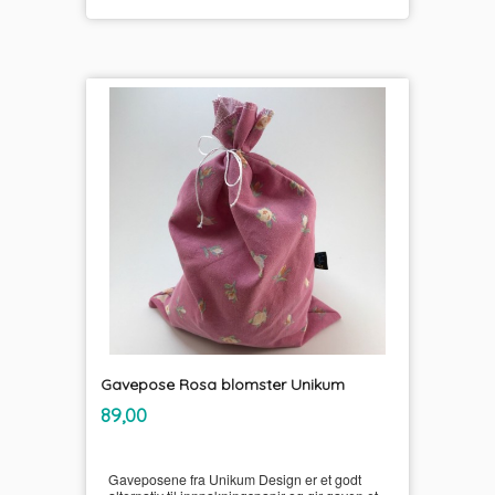
Gavepose Rosa blomster Unikum
inkl.
Pris
89,00
mva.
Gaveposene fra Unikum Design er et godt