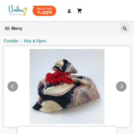
Gå
til
innholdet
Meny
Forside
Hus & Hjem
Prev
Ne