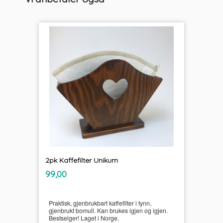
2pk Kaffefilter Unikum
inkl.
Pris
99,00
mva.
Praktisk, gjenbrukbart kaffefilter i tynn,
gjenbrukt bomull. Kan brukes igjen og igjen.
Bestselger! Laget i Norge.