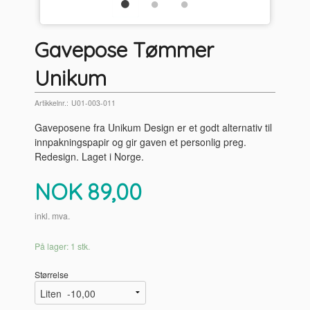
Gavepose Tømmer
Unikum
Artikkelnr.:
U01-003-011
Gaveposene fra Unikum Design er et godt alternativ til
innpakningspapir og gir gaven et personlig preg.
Redesign. Laget i Norge.
Pris
NOK
89,00
inkl. mva.
På lager: 1 stk.
Størrelse